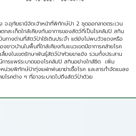
้ง จ.อุทัยธานีจัดเจ้าหน้าที่พิทักษ์ป่า 2 ชุดออกลาดตระเวน
กสะเก็ดใกล้เคียงกับอาการของสัตว์ที่เป็นโรคลัมปิ สกิน
นทางด่านที่สัตว์ป่าใช้เดินประจำ แต่ยังไม่พบวัวแดงหรือ
ตว์ของชาวบ้านในพื้นที่ใกล้เคียงกับแนวเขตมีอาการคล้ายโรค
เลี้ยงในเขตรักษาพันธุ์สัตว์ป่าห้วยขาแข้ง รวมทั้งประสาน
รณ์การแพร่ระบาดของโรคลัมปิ สกินอย่างใกล้ชิด เพิ่ม
นตรวจหน่วยพิทักษ์ป่าทุ่งแฝกพ่นยาฆ่าเชื้อโรค และสารกำจัดแมลง
จายโรคต่าง ๆ ที่อาจระบาดไปถึงสัตว์ป่าด้วย