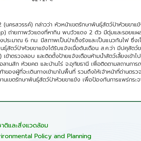
 12 (นครสวรรค์) กล่าวว่า หัวหน้าเขตรักษาพันธุ์สัตว์ป่าห้วยขาแข
ap) ถ่ายภาพวัวแดงที่หากิน พบวัวแดง 2 ตัว มีตุ่มและรอยแผลต
ข้งประมาณ 6 กม. มีสภาพเป็นป่าเต็งรังและเป็นแนวกันไฟ ซึ่งเป็
นธุ์สัตว์ป่าห้วยขาแข้งได้รับแจ้งเมื่อต้นเดือน ส.ค.ว่า มีปศุสั
) เข้าตรวจสอบ และติดตั้งป้ายแจ้งเตือนห้ามนำสัตว์เลี้ยงเข้าไป
ำเภอลานสัก ห้วยคต และบ้านไร่ จ.อุทัยธานี เพื่อติดตามสถานกา
งเท้าของผู้ที่จะเดินทางเข้ามาในพื้นที่ รวมถึงให้เจ้าหน้าที่ด่า
งานเขตรักษาพันธุ์สัตว์ป่าห้วยขาแข้ง เพื่อป้องกันการแพร่กระ
ติและสิ่งแวดล้อม
ironmental Policy and Planning