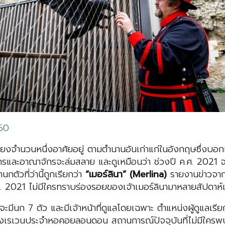
60
ยงจำนวนหนึ่งอาศัยอยู่ ตามตำนานอันเก่าแก่ในอังกฤษซึ่งบอกเ
และอาณาจักรจะล่มสลาย และดูเหมือนว่า ช่วงปี ค.ศ. 2021 จะม
วที่ว่านี้ถูกเรียกว่า
“เมอร์ลินา” (Merlina)
รายงานข่าวจาก
. 2021 ไม่มีใครทราบร่องรอยของเจ้าเมอร์ลินามาหลายสัปดาห์
จะมีนก 7 ตัว และมีเจ้าหน้าที่ดูแลโดยเฉพาะ ตำแหน่งผู้ดูแลเรีย
่งเรเวนประจำหอคอยลอนดอน สถานการณ์ปัจจุบันที่ไม่มีใครพบเ