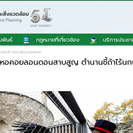
มพันธ์
กฎหมายที่เกี่ยวข้อง
บริการประชา
้นกประจำ อาณาจักรจะล่มสลาย
่หอคอยลอนดอนสาบสูญ ตำนานชี้ถ้าไร้นก