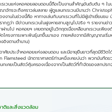
ูแลนกเรเวนแห่งหอคอยลอนดอนนี้ถือเป็นงานสำคัญอันดับต้น ๆ
ณาจักรจะถึงคราวล่มสลาย ผู้ดูแลนกเรเวนมีนามว่า Christop
งานในช่วงนี้คือ หาทางเล่นกับนกเรเวนที่ไม่มีผู้เข้าเยี่ยมชม 
21 ปรากฏว่า มีข่าวนกเรเวนในฝูงหายสาบสูญไปจริง ๆ รายงานข่า
ลาผ่านไป หอคอยฯ เคยตกอยู่ในวิกฤตเมื่อเหลือนกเรเวนเพียงตัว
จัดโครงการเพาะพันธุ์นกขึ้นมาเอง ภายหลังจากมีสัญญาณเริ่
างอิงตามตำนาน)
ศัยประจำหอคอยแห่งลอนดอน และมีอายุยืนยาวที่สุดมีชีวิตได้ถึง
ohn Flamsteed นักดาราศาสตร์ท่านหนึ่งเคยบ่นว่า พวกมันก
กเคยเป็นสัตว์คุ้มครองเนื่องจากเป็นสัตว์ที่กำจัดของสกปรก
ติและสิ่งแวดล้อม