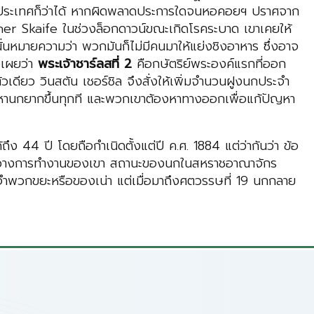
 ในประเทศก็ว่าได้ หากผิดพลาดประการใดจนหอคอยฯ ปราศจาก
her Skaife ในช่วงล็อกดาวน์ขณะเกิดโรคระบาด เขาเคยให้
นั่นหมายความว่า พวกมันก็ไม่มีคนมาให้แย่งชิงอาหาร ซึ่งอาจ
วเผยว่า
พระเจ้าชาร์ลสที่
2
คือกษัตริย์พระองค์แรกที่ออก
เดียว วินสตัน เชอร์ชิล จึงสั่งให้เพิ่มจำนวนฝูงนกประจำ
มหานกยากขึ้นทุกที และพวกเขาต้องหาทางออกเพื่อแก้ปัญหา
 44 ปี โดยถือกำเนิดตั้งแต่ปี ค.ศ. 1884 แต่ว่ากันว่า ข้อ
ีดขวางการทำงานของเขา สถานะของนกในสหราชอาณาจักร
จำพวกขยะหรือของเน่า แต่เมื่อมาถึงศตวรรษที่ 19 นกกลาย