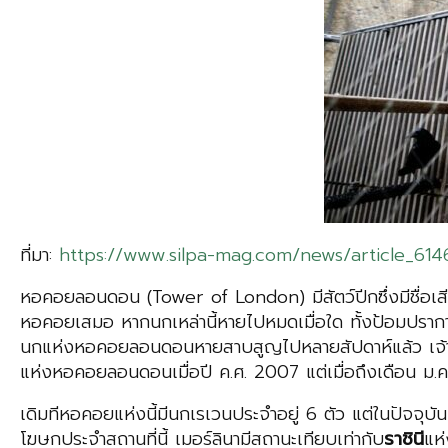
ที่มา:
https://www.silpa-mag.com/news/article_614
หอคอยลอนดอน (Tower of London) มีสัตว์ปีกซึ่งมีชื่อเสี
หอคอยเสมอ หากนกเหล่านี้หายไปหมดเมื่อใด ทั้งป้อมปราการ
นกแห่งหอคอยลอนดอนหายสาบสูญไปหลายสัปดาห์แล้ว เจ้านกตั
แห่งหอคอยลอนดอนเมื่อปี ค.ศ. 2007 แต่เมื่อถึงเดือน ม.ค
เดิมทีหอคอยแห่งนี้มีนกเรเวนประจำอยู่ 6 ตัว แต่ในปัจจุบัน
โฆษกประจำสถานที่นี้ เมอร์ลินามีสถานะเทียบเท่ากับ
ราชินี
แห