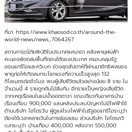
ที่มา: https://www.khaosod.co.th/around-the-
world-news/news_7064267
สถานการณ์ภัยพิบัติในประเทศแคนาดา หลังพายุฝนฟ้า
คะนองพัดถล่มพื้นที่ตอนใต้ของประเทศ ครอบคลุมรัฐ
ออนแทรีโอและควิเบก ช่วงสุดสัปดาห์ที่ผ่านมาอิทธิพลของ
พายุก่อให้เกิดลมกระโชกแรงที่ความเร็วสูงสุด 132
กิโลเมตรต่อชั่วโมง พบผู้เสียชีวิตแล้วอย่างน้อย 8 ราย ใน
จำนวนนี้ 4 รายถูกต้นไม้ล้มทับ อีกรายเป็นหญิงเสียชีวิต
จากเหตุเรือลมในแม่น้ำออตตาวา ขณะเดียวกันอาคารบ้าน
เรือนเกือบ 900,000 แสนหลังประสบปัญหาไม่มีไฟฟ้าใช้
ด้านบริษัท ไฮโดรวัน ผู้ดูแลโรงไฟฟ้าในรัฐออแทรีโอระบุว่า
ต้องใช้เวลาหลายวันในการซ่อมแซม ส่วนบริษัท ไฮโดรควิ
เบกระบุว่า บ้านเกือบ 400,000 หลังจาก 550,000