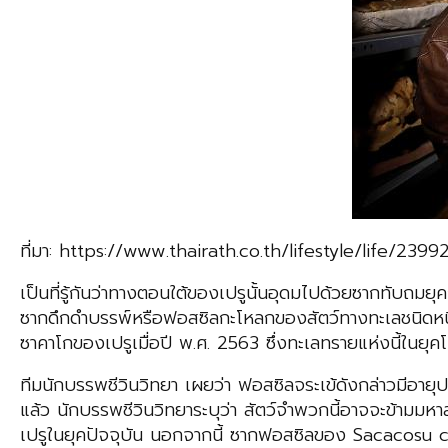
ที่มา: https://www.thairath.co.th/lifestyle/life/2399
เป็นที่รู้กันว่าทางตอนใต้ของเปรูนั้นอุดมไปด้วยซากทับถมย
ซากดึกดำบรรพ์หรือฟอสซิลกะโหลกของสัตว์ทางทะเลชนิดหนึ่งท
ซาคาโกของเปรูเมื่อปี พ.ศ. 2563 ซึ่งทะเลทรายแห่งนี้ในยุคโบ
ทีมนักบรรพชีวินวิทยา เผยว่า ฟอสซิลจระเข้ดังกล่าวมีอาย
แล้ว นักบรรพชีวินวิทยาระบุว่า สัตว์จำพวกนี้อาจจะข้ามมห
เปรูในยุคปัจจุบัน นอกจากนี้ ซากฟอสซิลของ Sacacosu chus 