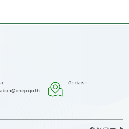
มล
ติดต่อเรา
raban@onep.go.th