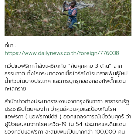
ที่มา :
https://www.dailynews.co.th/foreign/776038
ทวีปแอฟริกากำลังเผชิญกับ “ภัยคุกคาม 3 ด้าน” จาก
ธรรมชาติ ทั้งโรคระบาดจากเชื้อไวรัสโคโรนาสายพันธุ์ใหม่
น้ำท่วมในบางประเทศ และการบุกรุกของกองทัพตั๊กแตน
ทะเลทราย
สำนักข่าวต่างประเทศรายงานจากกรุงกินชาซา สาธารณรัฐ
ประชาธิปไตยคองโก ว่าศูนย์ควบคุมและป้องกันโรค
แอฟริกา ( แอฟริกาซีดีซี ) ออกแถลงการณ์เมื่อวันศุกร์ ว่า
ผู้ป่วยสะสมจากโรคโควิด-19 ใน 54 ประเทศและดินแดน
ของทวีปแอฟริกา สะสมเพิ่มเป็นมากกว่า 100,000 คน