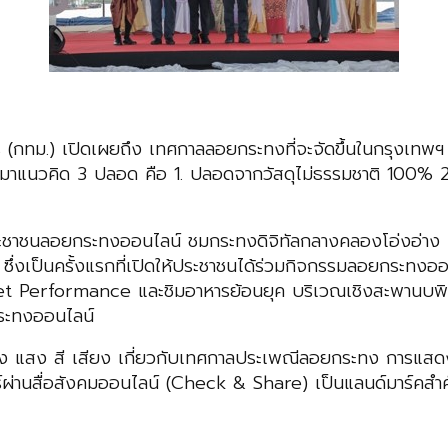
 (กทม.) เปิดเผยถึง เทศกาลลอยกระทงที่จะจัดขึ้นในกรุงเท
ี่มาแนวคิด 3 ปลอด คือ 1. ปลอดจากวัสดุไม่ธรรมชาติ 100
วนประชาชนลอยกระทงออนไลน์ ชมกระทงดิจิทัลกลางคลองโอ่งอ่
ึ่งเป็นครั้งแรกที่เปิดให้ประชาชนได้ร่วมกิจกรรมลอยกระทงอ
 Performance และชิมอาหารย้อนยุค บริเวณเชิงสะพานบพิตรภ
กระทงออนไลน์
ง แสง สี เสียง เกี่ยวกับเทศกาลประเพณีลอยกระทง การแสด
ะแชร์ผ่านสื่อสังคมออนไลน์ (Check & Share) เป็นแลนด์มาร