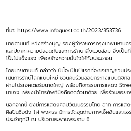
ที่มา: https://www.infoquest.co.th/2023/353736
นายศานนท์ หวังสร้างบุญ รองผู้ว่าราชการกรุงเทพมหานคร
และปัญหาความปลอดภัยและการรักษาสิ่งแวดล้อม จึงเป็นท
โป๊ะไม่แข็งแรง เพื่อสร้างความมั่นใจให้กับประชาชน
โดยนายศานนท์ กล่าวว่า ปีนี้จะเป็นปีแรกที่จะขอเชิญช
เน้นการรักษ์โลกแบบใหม่ ชวนคนร่วมลอยกระทงแบบดิจิทัล ซ
ผ่านโปรเจคเตอร์ขนาดใหญ่ พร้อมกิจกรรมการแสดง Street
มาเอง เพียงนำโทรศัพท์มือถือติดตัวมาด้วย เพื่อร่วมลอย
นอกจากนี้ ยังมีการแสดงศิลปวัฒนธรรมไทย อาทิ การแสด
ศิลปินชื่อดัง ไผ่ พงศธร มีการจัดจุดถ่ายภาพเช็คอินแล
ประจำทุกปี ณ บริเวณสะพานพระราม 8