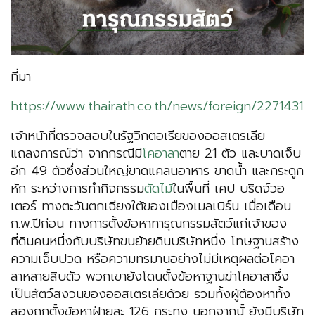
ที่มา:
https://www.thairath.co.th/news/foreign/2271431
เจ้าหน้าที่ตรวจสอบในรัฐวิกตอเรียของออสเตรเลีย
แถลงการณ์ว่า จากกรณีมี
โคอาลา
ตาย 21 ตัว และบาดเจ็บ
อีก 49 ตัวซึ่งส่วนใหญ่ขาดแคลนอาหาร ขาดน้ำ และกระดูก
หัก ระหว่างการทำกิจกรรม
ตัดไม้
ในพื้นที่ เคป บริดจ์วอ
เตอร์ ทางตะวันตกเฉียงใต้ของเมืองเมลเบิร์น เมื่อเดือน
ก.พ.ปีก่อน ทางการตั้งข้อหาทารุณกรรมสัตว์แก่เจ้าของ
ที่ดินคนหนึ่งกับบริษัทขนย้ายดินบริษัทหนึ่ง โทษฐานสร้าง
ความเจ็บปวด หรือความทรมานอย่างไม่มีเหตุผลต่อโคอา
ลาหลายสิบตัว พวกเขายังโดนตั้งข้อหาฐานฆ่าโคอาลาซึ่ง
เป็นสัตว์สงวนของออสเตรเลียด้วย รวมทั้งผู้ต้องหาทั้ง
สองถูกตั้งข้อหาฝ่ายละ 126 กระทง นอกจากนั้ ยังมีบริษัท