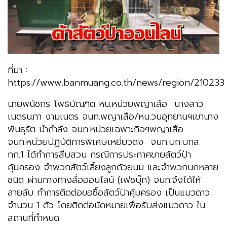
ที่มา :
https://www.banmuang.co.th/news/region/210233
นายพนัชกร โพธิบัณฑิต หน.หน่วยพญาเสือ นางสาว
เนตรนภา งามเนตร จนท.พญาเสือ/หน.วนอุทยานฯเขานาง
พันธุรัต นำกำลัง จนท.หน่วยเฉพาะกิจฯพญาเสือ
จนท.หน่วยปฏิบัติการพิเศษเหยี่ยวดง จนท.บก.บทส.
กก.1 ได้ทำการสืบสวน กรณีการประกาศขายสัตว์ป่า
คุ้มครอง จำพวกสัตว์เลี้ยงลูกด้วยนม และจำพวกนกหลาย
ชนิด ผ่านทางทางสื่อออนไลน์ (เฟซบุ๊ก) จนท.จึงได้ให้
สายลับ ทำการติดต่อขอซื้อสัตว์ป่าคุ้มครอง เป็นแมวดาว
จำนวน 1 ตัว โดยติดต่อนัดหมายเพื่อรับส่งแมวดาว ใน
สถานที่กำหนด