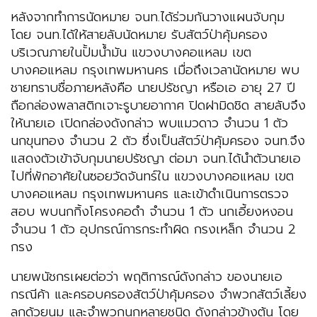
หลังจากทำการนัดหมาย จนท.ได้ร่วมกันวางแผนจับกุม
โดย จนท.ได้ให้สายลับนัดหมาย รับสัตว์ป่าคุ้มครอง
บริเวณภายในปั้มน้ำมัน แขวงบางคอแหลม เขต
บางคอแหลม กรุงเทพมหานคร เมื่อถึงเวลานัดหมาย พบ
ชายทราบชื่อภายหลังคือ นายปรัชญา หรือเอ อายุ 27 ปี
ถือกล่องพลาสติกเจาะรูบายอากาศ ปิดฝามิดชิด สายลับจึง
ให้นายเอ เปิดกล่องดังกล่าว พบแมวดาว จำนวน 1 ตัว
นกขุนทอง จำนวน 2 ตัว ซึ่งเป็นสัตว์ป่าคุ้มครอง จนท.จึง
แสดงตัวเข้าจับกุมนายปรัชญา ต่อมา จนท.ได้นำตัวนายเอ
ไปที่พักอาศัยในซอยวัดจันทร์ใน แขวงบางคอแหลม เขต
บางคอแหลม กรุงเทพมหานคร และเข้าดำเนินการตรวจ
สอบ พบนกกิ้งโครงคอดำ จำนวน 1 ตัว นกเอี้ยงหงอน
จำนวน 1 ตัว อุปกรณ์การกระทำผิด กรงเหล็ก จำนวน 2
กรง
นายพนัชกรเผยต่อว่า พฤติการณ์ดังกล่าว ของนายเอ
กรณีค้า และครอบครองสัตว์ป่าคุ้มครอง จำพวกสัตว์เลี้ยง
ลูกด้วยนม และจำพวกนกหลายชนิด ดังกล่าวข้างต้น โดย