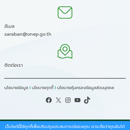
อีเมล
saraban@onep.go.th
ติดต่อเรา
นโยบายข้อมูล
I
นโยบายคุกกี้
I
นโยบายคุ้มครองข้อมูลส่วนบุคคล
Facebook
X
Instagram
YouTube
TikTok
เว็บไซต์นี้ใช้คุกกี้เพื่อปรับปรุงประสบการณ์ของคุณ เราจะถือว่าคุณรับได้
สงวนลิขสิทธิ์ © 2026 - สำนักงานนโยบายและแผน