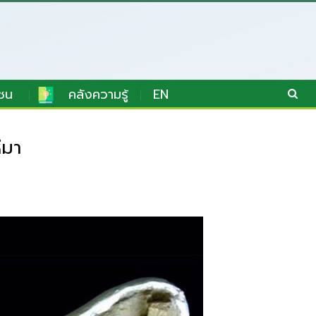
ชน
คลังความรู้
EN
ึมา