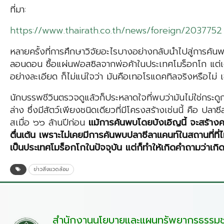
ที่มา:
https://www.thairath.co.th/news/foreign/2037752
หลายครั้งที่การศึกษาวิจัยอะไรบางอย่างกลับนำไปสู่การค้น
ลอนดอน ซื้อแผ่นฟอสซิลจากพ่อค้าในประเทศโมร็อกโก แต่เดิม
อย่างละเอียด ก็ไม่แน่ใจว่า มันคือเทอโรแดคทิลจริงหรือไ
นักบรรพชีวินตรวจดูแล้วก็ประหลาดใจที่พบว่ามันไม่ใช่กระ
ล่าง ซึ่งมีสัตว์เพียงชนิดเดียวที่มีโครงสร้างเช่นนี้ คือ
สเมื่อ ๖๖ ล้านปีก่อน
แม้การค้นพบโดยบังเอิญนี้ จะสร้างค
ตื่นเต้น เพราะไม่เคยมีการค้นพบปลาซีลาแคนท์ในสถานที่ที่ไ
เป็นประเทศโมร็อกโกในปัจจุบัน แต่ก็ทำให้เกิดคำถามว่าเกิดอะ
ข่าวสิ่งแวดล้อม
สำนักงานนโยบายและแผนทรัพยากรธรรมชา