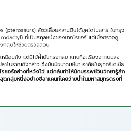
์ (pterosaurs) สัตว์เลื้อยคลานบินได้ยุคไดโนเสาร์ ในกรุง
odactyl) ที่เป็นสกุลหนึ่งของเทอโรซอร์ แต่เมื่อตรวจดู
ในอังกฤษให้ช่วยตรวจสอบ
วเหมือนถัง แต่มีไม้ค้ำยันทรงกลม แทนที่จะเรียงจากบนลง
งปลาโบราณดังกล่าว ซึ่งมันมีขนาดมหึมา อาศัยในยุคครีเตเชีย
ร์อย่างที่หวังไว้ แต่กลับทำให้นักบรรพชีวินวิทยารู้สึก
ี่สุดกลุ่มหนึ่งอย่างซีลาแคนท์เคยว่ายน้ำในมหาสมุทรตรงที่