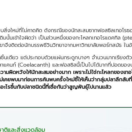
พบสิ่งใหม่ที่ไม่คาดคิด ดังกรณีของนักสะสมซากฟอสซิลเทอโรซอร
นั้นเข้าใจผิดว่า เป็นส่วนหนึ่งของกะโหลกเทอโรแดคทิล (pter
ม่ เขาจึงติดต่อนักบรรพชีวินวิทยาจากมหาวิทยาลัยพอร์ทสมัธ 
ดูกชิ้นเดียว แต่ประกอบด้วยแผ่นกระดูกบางๆ จำนวนมากเรียงตั
 ปลาซีลาแคนท์ (Coelacanth) และฟอสซิลนี้เป็นไปได้มากที่ปอดขอ
วามผิดหวังให้นักสะสมอย่างมาก เพราะไม่ใช่กะโหลกของเทอโรซอ
ม่เคยพบมาก่อนการค้นพบครั้งใหม่ชี้ให้เห็นว่ากลุ่มปลาลึกลับท
ไรขึ้นกับปลาชนิดนี้ที่เชื่อกันว่าสูญพันธุ์ไปนานแล้ว
ติและสิ่งแวดล้อม