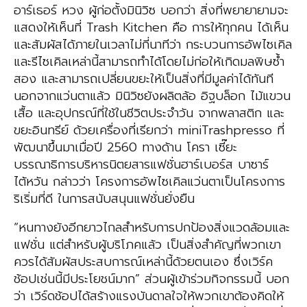
อาร์เธอร์ หวง ผู้ก่อตั้งมินิวิซ บอกว่า สิ่งที่พยายายามจะ
แสดงให้เห็นที่ Trash Kitchen คือ การให้ทุกคน ได้เห็น
และสัมผัสได้ภายในเวลาไม่กี่นาทีว่า กระบวนการอัพไซเคิล
และรีไซเคิลเหล่านี้สามารถทำได้โดยไม่ก่อให้เกิดมลพิษซ้ำ
สอง และสามารถเปลี่ยนขยะให้เป็นสิ่งที่มีมูลค่าได้ทันที
นอกจากแว่นตาแล้ว มินิวิซยังผลิตล้อ อิฐบล็อก ไม้แขวน
เสื้อ และอุปกรณ์ที่ใช้ในชีวิตประจำวัน จากพลาสติก และ
ขยะอินทรีย์ ด้วยเครื่องที่เรียกว่า miniTrashpresso ที่
พัฒนาขึ้นมาเมื่อปี 2560 ทางด้าน โครา เซี๊ยะ
บรรณาธิการบริหารนิตยสารแฟชั่นฮาร์เบอร์ส บาซาร์
ไต้หวัน กล่าวว่า โครงการอัพไซเคิลแว่นตาเป็นโครงการ
ริเริ่มที่ดี ในการสนับสนุนแฟชั่นยั่งยืน
“หนทางยังอีกยาวไกลสำหรับการปกป้องสิ่งแวดล้อมและ
แฟชั่น แต่สำหรับผู้บริโภคแล้ว เป็นสิ่งสำคัญที่พวกเขา
ควรได้สัมผัสประสบการณ์เหล่านี้ด้วยตนเอง ซึ่งเวิร์ค
ช้อปเช่นนี้มีประโยชน์มาก” ส่วนผู้เข้าร่วมกิจกรรมนี้ บอก
ว่า เวิร์ดช้อปได้สร้างแรงบันดาลใจให้พวกเขาต้องคิดให้