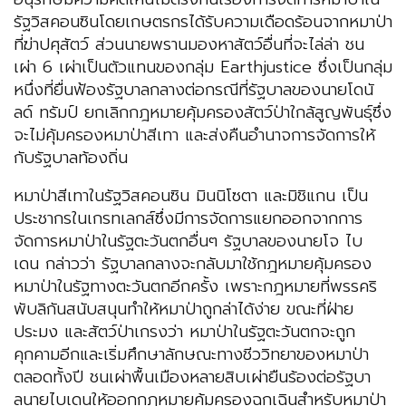
รัฐวิสคอนซินโดยเกษตรกรได้รับความเดือดร้อนจากหมาป่า
ที่ฆ่าปศุสัตว์ ส่วนนายพรานมองหาสัตว์อื่นที่จะไล่ล่า ชน
เผ่า 6 เผ่าเป็นตัวแทนของกลุ่ม Earthjustice ซึ่งเป็นกลุ่ม
หนึ่งที่ยื่นฟ้องรัฐบาลกลางต่อกรณีที่รัฐบาลของนายโดนั
ลด์ ทรัมป์ ยกเลิกกฎหมายคุ้มครองสัตว์ป่าใกล้สูญพันธุ์ซึ่ง
จะไม่คุ้มครองหมาป่าสีเทา และส่งคืนอำนาจการจัดการให้
กับรัฐบาลท้องถิ่น
หมาป่าสีเทาในรัฐวิสคอนซิน มินนิโซตา และมิชิแกน เป็น
ประชากรในเกรทเลกส์ซึ่งมีการจัดการแยกออกจากการ
จัดการหมาป่าในรัฐตะวันตกอื่นๆ รัฐบาลของนายโจ ไบ
เดน กล่าวว่า รัฐบาลกลางจะกลับมาใช้กฎหมายคุ้มครอง
หมาป่าในรัฐทางตะวันตกอีกครั้ง เพราะกฎหมายที่พรรคริ
พับลิกันสนับสนุนทำให้หมาป่าถูกล่าได้ง่าย ขณะที่ฝ่าย
ประมง และสัตว์ป่าเกรงว่า หมาป่าในรัฐตะวันตกจะถูก
คุกคามอีกและเริ่มศึกษาลักษณะทางชีววิทยาของหมาป่า
ตลอดทั้งปี ชนเผ่าพื้นเมืองหลายสิบเผ่ายืนร้องต่อรัฐบา
ลนายไบเดนให้ออกกฎหมายคุ้มครองฉุกเฉินสำหรับหมาป่า