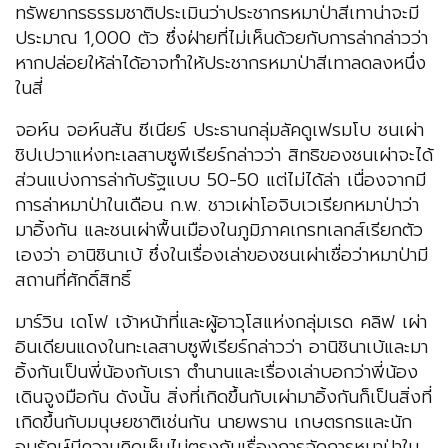
ทรัพยากรธรรมชาติประเมินว่าประชากรหมาป่าสีเทาน่าจะมี
ประมาณ 1,000 ตัว ซึ่งฝ่ายที่ไม่เห็นด้วยกับการล่ากล่าวว่า
หากปล่อยให้ล่าได้อาจทำให้ประชากรหมาป่าสีเทาลดลงหนึ่ง
ในสี่
จอห์น จอห์นสัน ซีเนียร์ ประธานกลุ่มลัคดูเฟรมโบ ชนเผ่า
ชิปเปวาแห่งทะเลสาบซูพีเรียร์กล่าวว่า สิทธิของชนเผ่าจะได้
ส่วนแบ่งการล่ากับรัฐแบบ 50-50 แต่ไม่ได้ล่า เนื่องจากมี
การล่าหมาป่าในเดือน ก.พ. ชาวเผ่าโอจิบเวเรียกหมาป่าว่า
มาอิ้งกัน และชนเผ่าพื้นเมืองในภูมิภาคเกรทเลกส์เรียกตัว
เองว่า อานิชินาเบ้ ซึ่งในเรื่องเล่าของชนเผ่าเชื่อว่าหมาป่ามี
สถานที่ศักดิ์สิทธิ์
มาร์วิน เดโฟ เจ้าหน้าที่และผู้อาวุโสแห่งกลุ่มเรด คลิฟ เผ่า
อินเดียนแดงในทะเลสาบซูพีเรียร์กล่าวว่า อานิชินาเบ้และมา
อิ้งกันเป็นพี่น้องกับเรา ตำนานและเรื่องเล่าบอกว่าพี่น้อง
เดินจูงมือกัน ดังนั้น สิ่งที่เกิดขึ้นกับเผ่ามาอิ้งกันก็เป็นสิ่งที่
เกิดขึ้นกับมนุษยชาติเช่นกัน นายพราน เกษตรกรและนัก
อนุรักษ์มีความคิดเห็นไม่ตรงกันเรื่องการจัดการหมาป่าใน