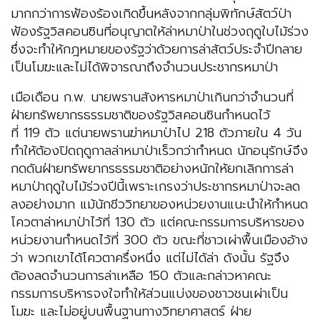
มากกว่าการฟ้องร้องเกิดขึ้นหลังจากกลุ่มพิทักษ์สัตว์ป่า
ฟ้องรัฐวิสคอนซินที่อนุญาตให้ล่าหมาป่าในช่วงฤดูใบไม้ร่วง
ซึ่งจะทำให้กฎหมายของรัฐว่าด้วยการล่าสัตว์ประจำปีกลาย
เป็นโมฆะและไม่ได้พิจารณาถึงจำนวนประชากรหมาป่า
เมือเดือน ก.พ. นายพรานสังหารหมาป่าเกินกว่าจำนวนที่
ฝ่ายทรัพยากรธรรมชาติของรัฐวิสคอนซินกำหนดไว้
ที่ 119 ตัว แต่นายพรานฆ่าหมาป่าไป 218 ตัวภายใน 4 วัน
ทำให้ต้องปิดฤดูกาลล่าหมาป่าเร็วกว่ากำหนด นักอนุรักษ์จึง
กดดันฝ่ายทรัพยากรธรรมชาติอย่างหนักให้ยกเลิกการล่า
หมาป่าฤดูใบไม้ร่วงปีนี้เพราะเกรงว่าประชากรหมาป่าจะลด
ลงอย่างมาก แม้นักชีววิทยาของหน่วยงานแนะนำให้กำหนด
โควตาล่าหมาป่าไว้ที่ 130 ตัว แต่คณะกรรมการบริหารของ
หน่วยงานกำหนดไว้ที่ 300 ตัว ขณะที่ชาวเผ่าพื้นเมืองอ้าง
ว่า พวกเขาได้โควตาครึ่งหนึ่ง แต่ไม่ได้ล่า ดังนั้น รัฐจึง
ต้องลดจำนวนการล่าเหลือ 150 ตัวและกล่าวหาคณะ
กรรมการบริหารจงใจทำให้ส่วนแบ่งของชาวชนเผ่าเป็น
โมฆะ และไม่อยู่บนพื้นฐานทางวิทยาศาสตร์ ฝ่าย