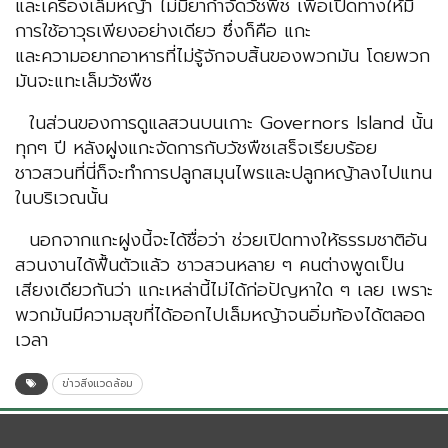
และเครื่องเล็มหญ้า ไม่มียากำจัดวัชพืช เพื่อเปิดทางให้มี
การใช้อาวุธเพียงอย่างเดียว ซึ่งก็คือ แกะ
และความอยากอาหารที่ไม่รู้จักจบสิ้นของพวกมัน โดยพวก
มันจะแทะเล็มวัชพืช
ในส่วนของการดูแลสวนบนเกาะ Governors Island นั้น
ทุกๆ ปี หลังฝูงแกะจัดการกับวัชพืชเสร็จเรียบร้อย
ชาวสวนที่นี่ก็จะทำการปลูกสมุนไพรและปลูกหญ้าลงไปแทน
ในบริเวณนั้น
นอกจากแกะฝูงนี้จะได้ชื่อว่า ช่วยเปิดทางให้ธรรมชาติอัน
สวนงานได้ฟื้นตัวแล้ว ชาวสวนหลาย ๆ คนต่างพูดเป็น
เสียงเดียวกันว่า แกะเหล่านี้ไม่ได้ก่อปัญหาใด ๆ เลย เพราะ
พวกมันมีความสุขที่ได้ออกไปเล็มหญ้าจนอิ่มท้องได้ตลอด
เวลา
ข่าวสิ่งแวดล้อม