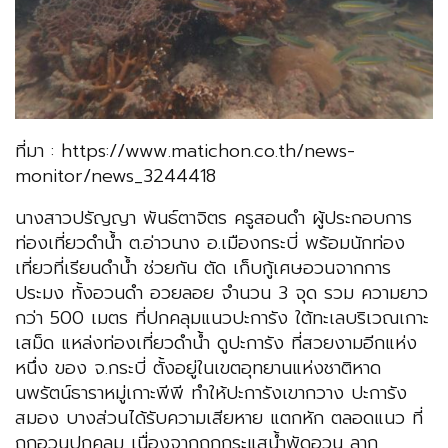
ที่มา : https://www.matichon.co.th/news-
monitor/news_3244418
นางสาวปรัญญา พันธ์ตาจิตร ครูสอนดำ ผู้ประกอบการ
ท่องเที่ยวดำน้ำ ต.อ่าวนาง อ.เมืองกระบี่ พร้อมนักท่อง
เที่ยวที่เรียนดำน้ำ ช่วยกัน ตัด เก็บกู้เศษอวนจากการ
ประมง ทั้งอวนดำ อวยลอย จำนวน 3 จุด รวม ความยาว
กว่า 500 เมตร ที่ปกคลุมแนวปะการัง ใต้ทะเลบริเวณเกาะ
เสม็ด แหล่งท่องเที่ยวดำน้ำ ดูปะการัง ที่สวยงามอีกแห่ง
หนึ่ง ของ จ.กระบี่ ตั้งอยู่ในเขตอุทยานแห่งชาติหาด
นพรัตน์ธาราหมู่เกาะพีพี ทำให้ปะการังเขากวาง ปะการัง
สมอง บางส่วนได้รับความเสียหาย แตกหัก ตลอดแนว ที่
ถูกอวนปกคลุม เนื่องจากถูกกระแสน้ำพัดอวน ลาก