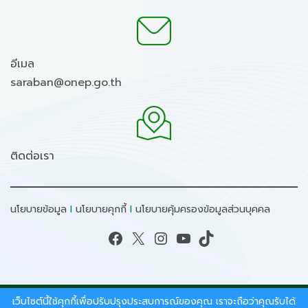
อีเมล
saraban@onep.go.th
ติดต่อเรา
นโยบายข้อมูล
I
นโยบายคุกกี้
I
นโยบายคุ้มครองข้อมูลส่วนบุคคล
Facebook
X
Instagram
YouTube
TikTok
เว็บไซต์นี้ใช้คุกกี้เพื่อปรับปรุงประสบการณ์ของคุณ เราจะถือว่าคุณรับได้
สงวนลิขสิทธิ์ © 2026 - สำนักงานนโยบายและแผน