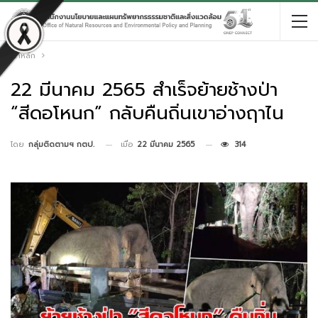
หน้าหลัก
22 มีนาคม 2565 สำเร็จย้ายช้างป่า
“สีดอโหนก” กลับคืนถิ่นเขาอ่างฤาไน
เมื่อ
22 มีนาคม 2565
314
โดย
กลุ่มติดตามฯ กตป.