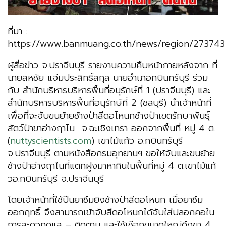
ที่มา :
https://www.banmuang.co.th/news/region/273743
ผู้สื่อข่าว จ.ปราจีนบุรี รายงานความคืบหน้าภายหลังจาก ที่
นายสหชัย แจ่มประสิทธิ์สกุล นายอำเภอกบินทร์บุรี ร่วม
กับ สำนักบริหารบริหารพื้นที่อนุรักษ์ที่ 1 (ปราจีนบุรี) และ
สำนักบริหารบริหารพื้นที่อนุรักษ์ที่ 2 (ชลบุรี) นำเจ้าหน้าที่
เพื่อที่จะจับขนย้ายช้างป่าสีดอโหนกช้างป่าเขตรักษาพันธุ์
สัตว์ป่าขาอ่างฤาไน จ.ฉะเชิงเทรา ออกจากพื้นที่ หมู่ 4 ต.
(
nuttyscientists.com
) เขาไม้แก้ว อ.กบินทร์บุรี
จ.ปราจีนบุรี ตามหนังสือกรมอุทยานฯ ขอให้จับและขนย้าย
ช้างป่าอ่างฤาไนที่แตกฝูงมาหากินในพื้นที่หมู่ 4 ต.เขาไม้แก้
วอ.กบินทร์บุรี จ.ปราจีนบุรี
โดยเจ้าหน้าที่ใช้ปืนยาซึมยิงช้างป่าสีดอโหนก เมื่อยาซึม
ออกฤทธิ์ จึงสามารถเข้าจับสีดอโหนกได้จับใส่ปลอกคอใน
การสะดวกดูแล – ติดตาม และใช้เชือกขนาดใหญ่ดึงขา 4