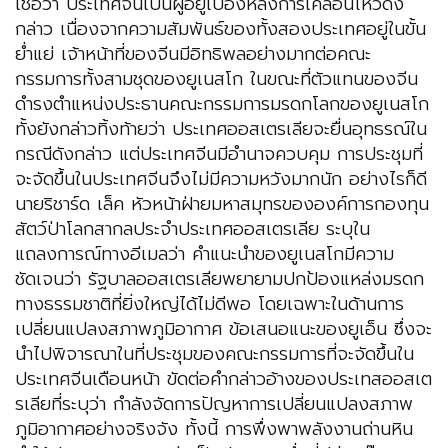
เชื่อว่า ประเทศจีนเป็นผู้อยู่เบื้องหลังการเคลื่อนไหวดัง
กล่าว เนื่องจากความสัมพันธ์ของทั้งสองประเทศอยู่ในขั้น
ย่ำแย่ เจ้าหน้าที่ของจีนมีอิทธิพลอย่างมากต่อคณะ
กรรมการทั้งสามชุดของยูเนสโก ในขณะที่ตัวแทนของจีน
ดำรงตำแหน่งประธานคณะกรรมการมรดกโลกของยูเนสโก
ทั้งยังกล่าวทิ้งท้ายว่า ประเทศออสเตรเลียจะยื่นอุทธรณ์ใน
กรณีดังกล่าว แต่ประเทศจีนมีอำนาจควบคุม การประชุมที่
จะจัดขึ้นในประเทศจีนจึงไม่มีความหวังมากนัก อย่างไรก็ดี
นายริชาร์ด เล็ค หัวหน้าฝ่ายมหาสมุทรขององค์การกองทุน
สัตว์ป่าโลกสากลประจำประเทศออสเตรเลีย ระบุใน
แถลงการณ์ทางอีเมลว่า คำแนะนำของยูเนสโกมีความ
ชัดเจนว่า รัฐบาลออสเตรเลียพยายามปกป้องแหล่งมรดก
ทางธรรมชาติที่ยิ่งใหญ่ได้ไม่ดีพอ โดยเฉพาะในด้านการ
เปลี่ยนแปลงสภาพภูมิอากาศ ข้อเสนอแนะของยูเอ็น ซึ่งจะ
นำไปพิจารณาในที่ประชุมของคณะกรรมการที่จะจัดขึ้นใน
ประเทศจีนเดือนหน้า ขัดต่อคำกล่าวอ้างของประเทสออสเต
รเลียที่ระบุว่า กำลังจัดการปัญหาการเปลี่ยนแปลงสภาพ
ภูมิอากาศอย่างจริงจัง ทั้งนี้ การพึ่งพาพลังงานถ่านหิน