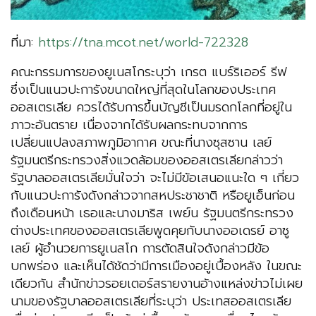
ที่มา:
https://tna.mcot.net/world-722328
คณะกรรมการของยูเนสโกระบุว่า เกรต แบร์ริเออร์ รีฟ
ซึ่งเป็นแนวปะการังขนาดใหญ่ที่สุดในโลกของประเทศ
ออสเตรเลีย ควรได้รับการขึ้นบัญชีเป็นมรดกโลกที่อยู่ใน
ภาวะอันตราย เนื่องจากได้รับผลกระทบจากการ
เปลี่ยนแปลงสภาพภูมิอากาศ ขณะที่นางซุสซาน เลย์
รัฐมนตรีกระทรวงสิ่งแวดล้อมของออสเตรเลียกล่าวว่า
รัฐบาลออสเตรเลียมั่นใจว่า จะไม่มีข้อเสนอแนะใด ๆ เกี่ยว
กับแนวปะการังดังกล่าวจากสหประชาชาติ หรือยูเอ็นก่อน
ถึงเดือนหน้า เธอและนางมาริส เพย์น รัฐมนตรีกระทรวง
ต่างประเทศของออสเตรเลียพูดคุยกับนางออเดรย์ อาซู
เลย์ ผู้อำนวยการยูเนสโก การตัดสินใจดังกล่าวมีข้อ
บกพร่อง และเห็นได้ชัดว่ามีการเมืองอยู่เบื้องหลัง ในขณะ
เดียวกัน สำนักข่าวรอยเตอร์สรายงานอ้างแหล่งข่าวไม่เผย
นามของรัฐบาลออสเตรเลียที่ระบุว่า ประเทสออสเตรเลีย