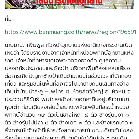
ที่มา:
https://www.banmuang.co.th/news/region/196591
นายมานะ เพิ่มพูล หัวหน้าอุทยานแห่งชาติแก่งกระจานเปิด
เผยว่า ได้รับรายงานจากเจ้าหน้าที่หน่วยพิทักษ์อุทยานแห่ง
ชาติ เจ้าหน้าที่ทหารชุดเฉพาะกิจจงอางศึก ดูแลความ
ปลอดภัยประชาชนและช้างป่า บริเวณพื้นที่ล่อแหลมเสี่ยง
ต่อการเกิดปัญหาช้างป่าเดินข้ามถนนในช่วงเวลาที่นักท่อง
เที่ยว และชุมชนในพื้นที่สัญจรไปมาตามถนนเส้นทางอ่าง
เก็บน้ำบ้านป่าละอู – พุไทร ต. ห้วยสัตว์ใหญ่ อ. หัวหิน จ.
ประจวบคีรีขันธ์ พบโขลงช้างป่าออกหากินอยู่บริเวณเขา
หุบเต่า ก่อนเดินลงเล่นน้ำอย่างเพลิดเพลินที่สระน้ำหน่วย
พิทักษ์จำนวน ๑๙ ตัวเป็นช้างใหญ่ ๘ ตัว ช้างรุ่นมีงา ๑
ตัว ช้างรุ่นไม่มีงา ๔ ตัว ช้างเด็ก ๓ ตัว และช้างแรกเกิด ๓
สั่งการให้เจ้าหน้าที่เฝ้าระวังสถานการณ์ ขณะเดียวกันโขลง
ช้างจำนวนมากสร้างความตื่นตาตื่นใจให้แก่ประชาชนเดิน