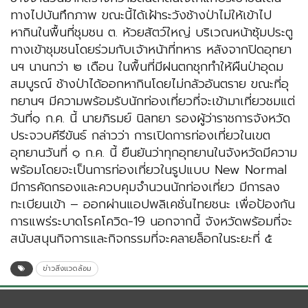
ทางไปบันทึกภาพ ขณะนี้ได้เฝ้าระวังช้างป่าไม่ให้เข้าไป
หากินในพื้นที่ชุมชน ต. ห้วยสัตว์ใหญ่ บริเวณหน้าซุ้มประตู
ทางเข้าชุมชนโดยร่วมกับเจ้าหน้าที่ทหาร หลังจากปิดอุทยา
นฯ นานกว่า ๒ เดือน ในพื้นที่มีฝนตกชุกทำให้ผืนป่าอุดม
สมบูรณ์ ช้างป่าได้ออกหากินโดยไม่กลัวอันตราย ขณะที่อุ
ทยานฯ มีความพร้อมรับนักท่องเที่ยวที่จะเข้ามาเที่ยวชมแต่
วันที่๑ ก.ค. นี้ นายภิรมย์ นิลทยา รองผู้ว่าราชการจังหวัด
ประจวบคีรีขันธ์ กล่าวว่า การเปิดการท่องเที่ยวในเขต
อุทยานวันที่ ๑ ก.ค. นี้ ยืนยันว่าทุกอุทยานในจังหวัดมีความ
พร้อมโดยจะเป็นการท่องเที่ยวในรูปแบบ New Normal
มีการคัดกรองและควบคุมจำนวนนักท่องเที่ยว มีการลง
ทะเบียนเข้า – ออกผ่านแอปพลิเคชั่นไทยชนะ เพื่อป้องกัน
การแพร่ระบาดโรคโควิด-19 นอกจากนี้ จังหวัดพร้อมที่จะ
สนับสนุนกิจการและกิจกรรมที่จะคลายล็อกในระยะที่ ๕
ข่าวสิ่งแวดล้อม