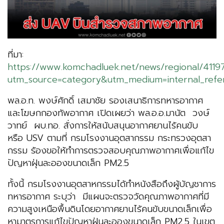
ที่มา:
https://www.komchadluek.net/news/regional/4119
utm_source=category&utm_medium=internal_refe
พล.อ.ท. พงษ์ศักดิ์ เสมาชัย รองเสนาธิการทหารอากาศ
และโฆษกกองทัพอากาศ เปิดเผยว่า พล.อ.อ.มานัต วงษ์
วาทย์ ผบ.ทอ. สั่งการให้สนับสนุนอากาศยานไร้คนขับ
หรือ USV ตามที่ กรมโรงงานอุตสากรรม กระทรวงอุตสา
กรรม ร้องขอให้ทำการตรวจสอบคุณภาพอากาศเพื่อแก้ไข
ปัญหาฝุ่นละอองขนาดเล็ก PM2.5
ทั้งนี้ กรมโรงงานอุตสาหกรรมได้ทำหนังสือถึงผู้บัญชาการ
ทหารอากาศ ระบุว่า มีแผนจะตรวจวัดคุณภาพอากาศที่มี
ความสูงเหนือพื้นดินโดยอากาศยานไร้คนขับขนาดเล็กเพื่อ
หามาตรการแก้ไขปัญหาฝุ่นละอองขนาดเล็ก PM2.5 ในเขต