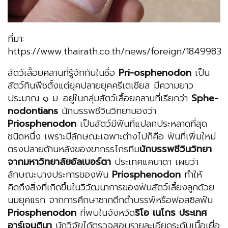
ที่มา:
https://www.thairath.co.th/news/foreign/1849983
สัตว์เลื้อยคลานที่รู้จักกันในชื่อ
Pri-osphenodon
เป็น
สัตว์กินพืชตั้งแต่ยุคปลายยุคครีเตเชียส มีความยาว
ประมาณ ๑ ม. อยู่ในกลุ่มสัตว์เลื้อยคลานที่เรียกว่า
Sphe-
nodontians
นักบรรพชีวินวิทยามองว่า
Priosphenodon
เป็นสัตว์มีฟันที่แปลกประหลาดที่สุด
ชนิดหนึ่ง เพราะมีลักษณะเฉพาะต่างไปก็คือ ฟันที่เพิ่มใหม่
ตรงปลายด้านหลังของขากรรไกรทีม
นักบรรพชีวินวิทยา
จากมหาวิทยาลัยอัลเบอร์ตา
ประเทศแคนาดา เผยว่า
ลักษณะบางประการของฟัน
Priosphenodon
ทำให้
คิดถึงสิ่งที่เกิดขึ้นในวิวัฒนาการของฟันสัตว์เลี้ยงลูกด้วย
นมยุคแรก จากการศึกษาซากดึกดำบรรพ์หรือฟอสซิลฟัน
Priosphenodon
ที่พบในจังหวัด
ริโอ เนโกร ประเทศ
อาร์เจนตินา
นักวิจัยได้ตรวจสอบรายละเอียดระดับเนื้อเยื่อ