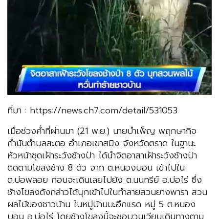
ที่มา : https://news.ch7.com/detail/531053
เมื่อช่วงค่ำที่ผ่านมา (21 พ.ย.) นายบำเพ็ญ พฤกษากิจ
กำนันตำบลสะตอ อำเภอเขาสมิง จังหวัดตราด ในฐานะ
หัวหน้าชุดเฝ้าระวังช้างป่า ได้นำจิตอาสาเฝ้าระวังช้างป่า
ติดตามโขลงช้าง 8 ตัว จาก ต.หนองบอน เข้าไปใน
ต.บ่อพลอย ก่อนจะเดินเลยไปยัง ต.นนทรีย์ อ.บ่อไร่ ซึ่ง
ช้างโขลงดังกล่าวได้บุกเข้าไปในทำลายสวนยางพารา สวน
ผลไม้ของชาวบ้าน ในหมู่บ้านมะอึกแรด หมู่ 5 ต.หนอง
บอน อ.บ่อไร่ โดยช้างโขลงนี้จะชอบวนเวียนเดินทางตาม