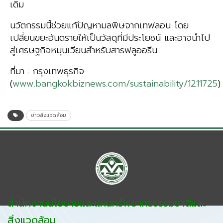
เดิม
นวัตกรรมนี้ช่วยแก้ปัญหามลพิษจากเทฟลอน โดย
เปลี่ยนขยะอันตรายให้เป็นวัสดุที่มีประโยชน์ และอาจนำไป
สู่เศรษฐกิจหมุนเวียนสำหรับสารฟลูออรีน
ที่มา : กรุงเทพธุรกิจ
(
www.bangkokbiznews.com/sustainability/1211725
)
ข่าวสิ่งแวดล้อม
สำนักงานนโยบายและแผนทรัพยากรธรรมชาติและ
สิ่งแวดล้อม