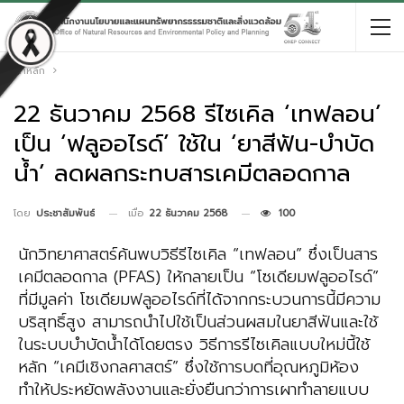
หน้าหลัก
22 ธันวาคม 2568 รีไซเคิล ‘เทฟลอน’
เป็น ‘ฟลูออไรด์’ ใช้ใน ‘ยาสีฟัน-บำบัด
น้ำ’ ลดผลกระทบสารเคมีตลอดกาล
เมื่อ
22 ธันวาคม 2568
100
โดย
ประชาสัมพันธ์
นักวิทยาศาสตร์ค้นพบวิธีรีไซเคิล “เทฟลอน” ซึ่งเป็นสาร
เคมีตลอดกาล (PFAS) ให้กลายเป็น “โซเดียมฟลูออไรด์”
ที่มีมูลค่า โซเดียมฟลูออไรด์ที่ได้จากกระบวนการนี้มีความ
บริสุทธิ์สูง สามารถนำไปใช้เป็นส่วนผสมในยาสีฟันและใช้
ในระบบบำบัดน้ำได้โดยตรง วิธีการรีไซเคิลแบบใหม่นี้ใช้
หลัก “เคมีเชิงกลศาสตร์” ซึ่งใช้การบดที่อุณหภูมิห้อง
ทำให้ประหยัดพลังงานและยั่งยืนกว่าการเผาทำลายแบบ