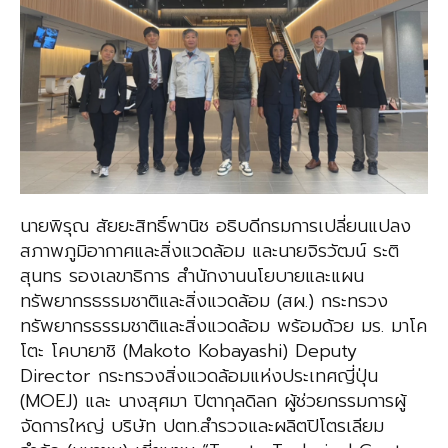
นายพิรุณ สัยยะสิทธิ์พานิช อธิบดีกรมการเปลี่ยนแปลง
สภาพภูมิอากาศและสิ่งแวดล้อม และนายจิรวัฒน์ ระติ
สุนทร รองเลขาธิการ สำนักงานนโยบายและแผน
ทรัพยากรธรรมชาติและสิ่งแวดล้อม (สผ.) กระทรวง
ทรัพยากรธรรมชาติและสิ่งแวดล้อม พร้อมด้วย มร. มาโค
โตะ โคบายาชิ (Makoto Kobayashi) Deputy
Director กระทรวงสิ่งแวดล้อมแห่งประเทศญี่ปุ่น
(MOEJ) และ นางสุศมา ปิตากุลดิลก ผู้ช่วยกรรมการผู้
จัดการใหญ่ บริษัท ปตท.สำรวจและผลิตปิโตรเลียม