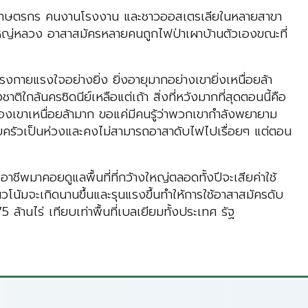
ย์ เกษตรกร คนงานโรงงาน และชาวออสเตรเลียในหลายสาขา
งใหญ่หลวง อาสาสมัครหลายคนถูกไฟป่าเผาบ้านตัวเองขณะที่
รงกายแรงใจอย่างยิ่ง ยิ่งอายุมากอย่างเขายิ่งเหนื่อยล้า
กล้นครซิดนีย์เหลือแต่เถ้า สิ่งที่หวังมากที่สุดตอนนี้คือ
ของเขาเหนื่อยล้ามาก ขอแค่มีคนรู้ว่าพวกเขากำลังพยายาม
อบครัวเป็นห่วงและคงไม่สามารถอาสาดับไฟไปเรื่อยๆ แต่ตอน
าชีพมาคอยดูแลพื้นที่ที่กว้างใหญ่ตลอดทั้งปีจะเสียค่าใช้
น้มจะเกิดนานขึ้นและรุนแรงขึ้นทำให้การใช้อาสาสมัครดับ
ล้านไร่ เทียบเท่าพื้นที่เบลเยียมทั้งประเทศ รัฐ