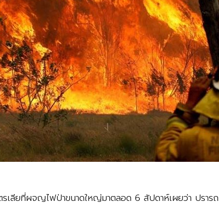
ตรเลียที่ผจญไฟป่าขนาดใหญ่มาตลอด 6 สัปดาห์เผยว่า ปรารถนา