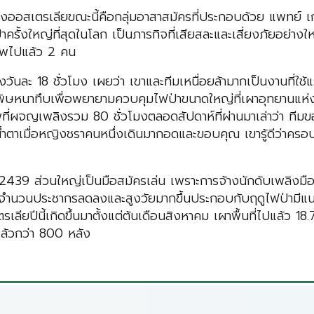
องออสเตรเลียขณะนี้คือกลุ่มอาสาสมัครที่ประกอบด้วย แพท
รั้งใหญ่ที่สุดในโลก เป็นภารกิจที่เสียสละและเสี่ยงภัยอย่า
ชีพไปแล้ว 2 คน
วันละ 18 ชั่วโมง เผยว่า เขาและทีมเหนื่อยล้ามากเป็นงานที่ใช้แ
ิษหนาทึบเพื่อพยายามควบคุมไฟป่าขนาดใหญ่ที่เผาอุทยานแห่งชาติใ
ที่ผจญเพลิงรวม 80 ชั่วโมงตลอดสัปดาห์ที่ผ่านมาเล่าว่า ทีม
น้ำตาเมื่อหญิงชราคนหนึ่งเดินมากอดและขอบคุณ เขารู้ดีว่าคร
ปี 2439 ส่วนใหญ่เป็นมือสมัครเล่น เพราะการจ้างนักดับเพลิงมืออ
ีจำนวนประชากรลดลงและสูงวัยมากขึ้นประกอบกับฤดูไฟป่ามีแนวโ
ีนี้เกิดขึ้นมาตั้งแต่ต้นเดือนสิงหาคม เผาพื้นที่ไปแล้ว 18.75 
แล้วกว่า 800 หลัง