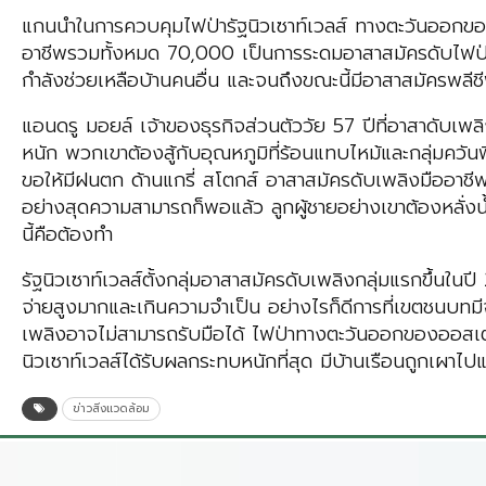
แกนนำในการควบคุมไฟป่ารัฐนิวเซาท์เวลส์ ทางตะวันออกข
อาชีพรวมทั้งหมด 70,000 เป็นการระดมอาสาสมัครดับไฟป่าค
กำลังช่วยเหลือบ้านคนอื่น และจนถึงขณะนี้มีอาสาสมัครพลี
แอนดรู มอยล์ เจ้าของธุรกิจส่วนตัววัย 57 ปีที่อาสาดับเพลิง
หนัก พวกเขาต้องสู้กับอุณหภูมิที่ร้อนแทบไหม้และกลุ่มควันพ
ขอให้มีฝนตก ด้านแกรี่ สโตกส์ อาสาสมัครดับเพลิงมืออาชีพ
อย่างสุดความสามารถก็พอแล้ว ลูกผู้ชายอย่างเขาต้องหลั่ง
นี้คือต้องทำ
รัฐนิวเซาท์เวลส์ตั้งกลุ่มอาสาสมัครดับเพลิงกลุ่มแรกขึ้นใน
จ่ายสูงมากและเกินความจำเป็น อย่างไรก็ดีการที่เขตชนบทม
เพลิงอาจไม่สามารถรับมือได้ ไฟป่าทางตะวันออกของออสเตรเลียป
นิวเซาท์เวลส์ได้รับผลกระทบหนักที่สุด มีบ้านเรือนถูกเผาไป
ข่าวสิ่งแวดล้อม