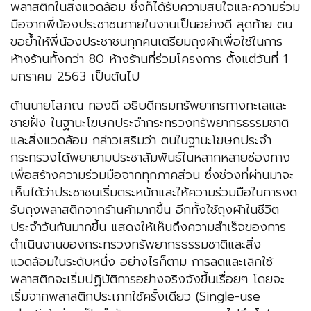
พลาสติกในสิ่งแวดล้อม ซึ่งก็ได้รับความสนใจและความร่วม
มือจากพี่น้องประชาชนภายในงานเป็นอย่างดี สุดท้าย ตน
ขอย้ำให้พี่น้องประชาชนทุกคนเตรียมถุงผ้าเพื่อใช้ในการ
ห้างร้านทั้งกว่า 80 ห้างร้านที่ร่วมโครงการ ตั้งแต่วันที่ 1
มกราคม 2563 เป็นต้นไป
ด้านนายโสภณ ทองดี อธิบดีกรมทรัพยากรทางทะเลและ
ชายฝั่ง ในฐานะโฆษกประจำกระทรวงทรัพยากรธรรมชาติ
และสิ่งแวดล้อม กล่าวเสริมว่า ตนในฐานะโฆษกประจำ
กระทรวงได้พยายามประชาสัมพันธ์ในหลากหลายช่องทาง
เพื่อสร้างความร่วมมือจากทุกภาคส่วน ซึ่งช่วงที่ผ่านมาจะ
เห็นได้ว่าประชาชนเริ่มตระหนักและให้ความร่วมมือในการงด
รับถุงพลาสติกจากร้านค้ามากขึ้น อีกทั้งใช้ถุงผ้าในชีวิต
ประจำวันกันมากขึ้น แสดงให้เห็นถึงความสำเร็จของการ
ดำเนินงานของกระทรวงทรัพยากรธรรมชาติและสิ่ง
แวดล้อมในระดับหนึ่ง อย่างไรก็ตาม การลดและเลิกใช้
พลาสติกจะเริ่มปฏิบัติการอย่างจริงจังขึ้นเรื่อยๆ โดยจะ
เริ่มจากพลาสติกประเภทใช้ครั้งเดียว (Single-use