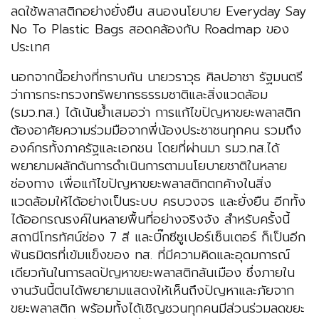
ลดใช้พลาสติกอย่างยั่งยืน สนองนโยบาย Everyday Say
No To Plastic Bags สอดคล้องกับ Roadmap ของ
ประเทศ
นอกจากนี้อย่างที่ทราบกัน นายวราวุธ ศิลปอาชา รัฐมนตรี
ว่าการกระทรวงทรัพยากรธรรมชาติและสิ่งแวดล้อม
(รมว.ทส.) ได้เน้นย้ำเสมอว่า การแก้ไขปัญหาขยะพลาสติก
ต้องอาศัยความร่วมมือจากพี่น้องประชาชนทุกคน รวมถึง
องค์กรทั้งภาครัฐและเอกชน โดยที่ผ่านมา รมว.ทส.ได้
พยายามผลักดันการดำเนินการตามนโยบายชาติในหลาย
ช่องทาง เพื่อแก้ไขปัญหาขยะพลาสติกตกค้างในสิ่ง
แวดล้อมให้ได้อย่างเป็นระบบ ครบวงจร และยั่งยืน อีกทั้ง
ได้ออกรณรงค์ในหลายพื้นที่อย่างจริงจัง สำหรับครั้งนี้
สถานีโทรทัศน์ช่อง 7 สี และบิ๊กซีซูเปอร์เซ็นเตอร์ ก็เป็นอีก
พันธมิตรที่เข้มแข็งของ ทส. ที่มีความคิดและอุดมการณ์
เดียวกันในการลดปัญหาขยะพลาสติกล้นเมือง ซึ่งภายใน
งานวันนี้ตนได้พยายามแสดงให้เห็นถึงปัญหาและภัยจาก
ขยะพลาสติก พร้อมทั้งได้เชิญชวนทุกคนมีส่วนร่วมลดขยะ