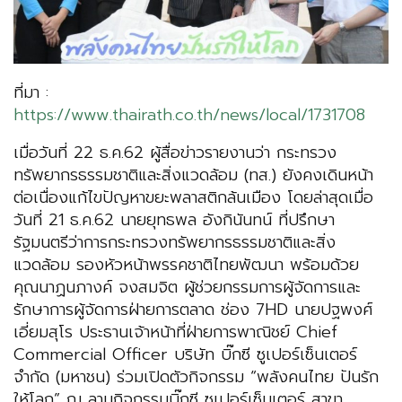
ที่มา :
https://www.thairath.co.th/news/local/1731708
เมื่อวันที่ 22 ธ.ค.62 ผู้สื่อข่าวรายงานว่า กระทรวง
ทรัพยากรธรรมชาติและสิ่งแวดล้อม (ทส.) ยังคงเดินหน้า
ต่อเนื่องแก้ไขปัญหาขยะพลาสติกล้นเมือง โดยล่าสุดเมื่อ
วันที่ 21 ธ.ค.62 นายยุทธพล อังกินันทน์ ที่ปรึกษา
รัฐมนตรีว่าการกระทรวงทรัพยากรธรรมชาติและสิ่ง
แวดล้อม รองหัวหน้าพรรคชาติไทยพัฒนา พร้อมด้วย
คุณนาฏนภางค์ จงสมจิต ผู้ช่วยกรรมการผู้จัดการและ
รักษาการผู้จัดการฝ่ายการตลาด ช่อง 7HD นายปฐพงศ์
เอี่ยมสุโร ประธานเจ้าหน้าที่ฝ่ายการพาณิชย์ Chief
Commercial Officer บริษัท บิ๊กซี ซูเปอร์เซ็นเตอร์
จำกัด (มหาชน) ร่วมเปิดตัวกิจกรรม “พลังคนไทย ปันรัก
ให้โลก” ณ ลานกิจกรรมบิ๊กซี ซูเปอร์เซ็นเตอร์ สาขา