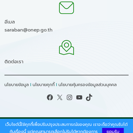
อีเมล
saraban@onep.go.th
ติดต่อเรา
นโยบายข้อมูล
I
นโยบายคุกกี้
I
นโยบายคุ้มครองข้อมูลส่วนบุคคล
Facebook
X
Instagram
YouTube
TikTok
เว็บไซต์นี้ใช้คุกกี้เพื่อปรับปรุงประสบการณ์ของคุณ เราจะถือว่าคุณรับได้
สงวนลิขสิทธิ์ © 2026 - สำนักงานนโยบายและแผน
ทรัพยากรธรรมชาติและสิ่งแวดล้อม.
กับเรื่องนี้ แต่คุณสามารถเลือกไม่รับได้หากต้องการ
ยอมรับ