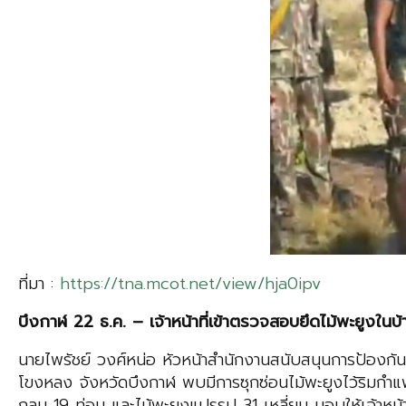
ที่มา :
https://tna.mcot.net/view/hja0ipv
บึงกาฬ 22 ธ.ค. – เจ้าหน้าที่เข้าตรวจสอบยึดไม้พะยูงใน
นายไพรัชย์ วงศ์หน่อ หัวหน้าสำนักงานสนับสนุนการป้องกัน
โขงหลง จังหวัดบึงกาฬ พบมีการซุกซ่อนไม้พะยูงไว้ริมกำแ
กลม 19 ท่อน และไม้พะยูงแปรรูป 31 เหลี่ยม มอบให้เจ้าหน้า