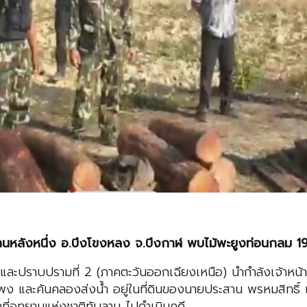
บ้านหลังหนึ่ง อ.บึงโขงหลง จ.บึงกาฬ พบไม้พะยูงท่อนกลม 19
และปราบปรามที่ 2 (ภาคตะวันออกเฉียงเหนือ) นำกำลังเจ้าหน้
พง และคันคลองส่งน้ำ อยู่ในที่ดินของนายประสาน พรหมสิทธิ
ที่อุทยานแห่งชาติทับลาน ไปดำเนินคดี