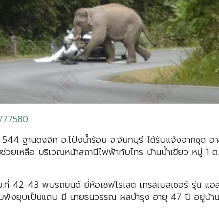
1777580
544 ฐานดงจิก อ.โป่งน้ำร้อน จ.จันทบุรี ได้รับแจ้งจากชุด อาสา
มช่วยเหลือ บริเวณหน้าสถานีไฟฟ้าทับไทร บ้านน้ำเขียว หมู่ 1
กม.ที่ 42-43 พบรถยนต์ ยี่ห้อเชฟโรเลต เทรลเบลเซอร์ รุ่น แอ
บพังยุบเป็นแถบ มี นายธนวรรณ ผลบำรุง อายุ 47 ปี อยู่บ้านเ