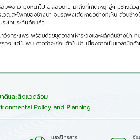
อมพี่สาว มุ่งหน้าไป อ.สอยดาว มาถึงที่เกิดเหตุ จู่ๆ มีช้างต
ริเวณสะโพกของช้างป่า จนรถพังเสียหายอย่างที่เห็น ส่วนช้างป่
บริษัทประกันภัยแล้ว
่าวังกระแพร พร้อมด้วยชุดอาสาเฝ้าระวังและผลักดันช้างป่า 
รวง แต่ไม่พบ คาดว่าจะซ่อนตัวในป่า เนื่องจากเป็นเวลามืดค่ำ
ติและสิ่งแวดล้อม
ironmental Policy and Planning
เบอร์โทรสาร
อีเ