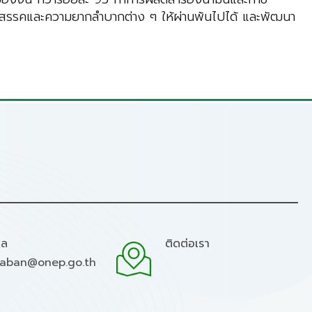
อุปสรรคและความยากลำบากต่าง ๆ ให้ผ่านพ้นไปได้ และพัฒนา
มล
ติดต่อเรา
raban@onep.go.th