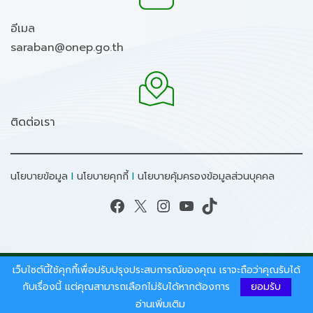
อีเมล
saraban@onep.go.th
ติดต่อเรา
นโยบายข้อมูล
I
นโยบายคุกกี้
I
นโยบายคุ้มครองข้อมูลส่วนบุคคล
Facebook
X
Instagram
YouTube
TikTok
เว็บไซต์นี้ใช้คุกกี้เพื่อปรับปรุงประสบการณ์ของคุณ เราจะถือว่าคุณรับได้
สงวนลิขสิทธิ์ © 2026 - สำนักงานนโยบายและแผน
ทรัพยากรธรรมชาติและสิ่งแวดล้อม.
กับเรื่องนี้ แต่คุณสามารถเลือกไม่รับได้หากต้องการ
ยอมรับ
อ่านเพิ่มเติม