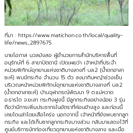
ที่มา : https://www.matichon.co.th/local/quality-
life/news_2897675
นายโอภาส นวลมังสอ ผู้อำนวยการสำนักบริหารพื้นที่
อนุรักษ์ที่ 6 สาขาปัตตานี เปิดเผยว่า เจ้าหน้าที่ประจำ
หน่วยพิทักษ์อุทยานแห่งชาติบางลางที่ บล.2 (น้ำตกฮาลา
ซะห์) พบมีกระทิง จำนวน 15 ตัว ลงมากินหญ้าช่วงเย็น
บริเวณหน้าหน่วยพิทักษ์อุทยานแห่งชาติบางลางที่ บล.2
(น้ำตกฮาลาซะห์) บ้านจุฬาภรณ์พัฒนา 9 ต.แม่หวาด
อ.ธารโต จ.ยะลา กระทิงฝูงนี้ มีลูกกระทิงอย่างน้อย 3 รุ่น
ถือว่ามีการเพิ่มประชากรในอัตราที่ค่อนข้างสูง และก่อนนี้
เคยโดนล่าโดยเสือโคร่ง นอกจากนี้ เจ้าหน้าที่ยังพบซากลูก
กระทิง และได้เก็บซากลูกกระทิงบางส่วน กลับมาแสดงไว้ที่
ศูนย์บริการนักท่องเที่ยวอุทยานแห่งชาติบางลาง และเมื่อ