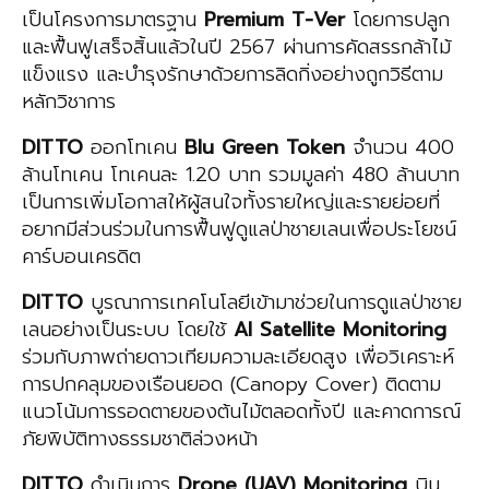
เป็นโครงการมาตรฐาน
Premium T-Ver
โดยการปลูก
และฟื้นฟูเสร็จสิ้นแล้วในปี 2567 ผ่านการคัดสรรกล้าไม้
แข็งแรง และบำรุงรักษาด้วยการลิดกิ่งอย่างถูกวิธีตาม
หลักวิชาการ
DITTO
ออกโทเคน
Blu Green Token
จำนวน 400
ล้านโทเคน โทเคนละ 1.20 บาท รวมมูลค่า 480 ล้านบาท
เป็นการเพิ่มโอกาสให้ผู้สนใจทั้งรายใหญ่และรายย่อยที่
อยากมีส่วนร่วมในการฟื้นฟูดูแลป่าชายเลนเพื่อประโยชน์
คาร์บอนเครดิต
DITTO
บูรณาการเทคโนโลยีเข้ามาช่วยในการดูแลป่าชาย
เลนอย่างเป็นระบบ โดยใช้
AI Satellite Monitoring
ร่วมกับภาพถ่ายดาวเทียมความละเอียดสูง เพื่อวิเคราะห์
การปกคลุมของเรือนยอด (Canopy Cover) ติดตาม
แนวโน้มการรอดตายของต้นไม้ตลอดทั้งปี และคาดการณ์
ภัยพิบัติทางธรรมชาติล่วงหน้า
DITTO
ดำเนินการ
Drone (UAV) Monitoring
บิน