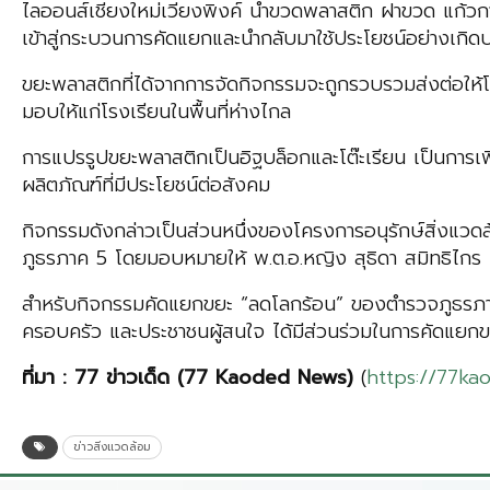
ไลออนส์เชียงใหม่เวียงพิงค์ นำขวดพลาสติก ฝาขวด แก้วก
เข้าสู่กระบวนการคัดแยกและนำกลับมาใช้ประโยชน์อย่างเกิด
ขยะพลาสติกที่ได้จากการจัดกิจกรรมจะถูกรวบรวมส่งต่อให้โ
มอบให้แก่โรงเรียนในพื้นที่ห่างไกล
การแปรรูปขยะพลาสติกเป็นอิฐบล็อกและโต๊ะเรียน เป็นการเพิ
ผลิตภัณฑ์ที่มีประโยชน์ต่อสังคม
กิจกรรมดังกล่าวเป็นส่วนหนึ่งของโครงการอนุรักษ์สิ่งแ
ภูธรภาค 5 โดยมอบหมายให้ พ.ต.อ.หญิง สุธิดา สมิทธิไกร ผ
สำหรับกิจกรรมคัดแยกขยะ “ลดโลกร้อน” ของตำรวจภูธรภาค 5 
ครอบครัว และประชาชนผู้สนใจ ได้มีส่วนร่วมในการคัดแยกขย
ที่มา
:
77 ข่าวเด็ด (77
Kaoded
News)
(
https://77ka
ข่าวสิ่งแวดล้อม