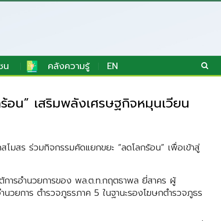
ชน
คลังความรู้
EN
ร้อน” เสริมพลังเศรษฐกิจหมุนเวียน
สโมสร ร่วมกิจกรรมคัดแยกขยะ “ลดโลกร้อน” เพื่อเข้าสู่
ใต้การอำนวยการของ พล.ต.ท.กฤตธาพล ยี่สาคร ผู้
ารอำนวยการ ตำรวจภูธรภาค 5 ในฐานะรองโฆษกตำรวจภูธร