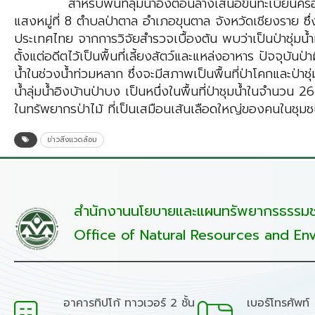
สำหรับพื้นที่ลุ่มน้ำอิงตอนล่างเสนอขึ้นทะเบียนครอบคลุมพื้นท
แสงหมู่ที่ 8 ตำบลป่าตาล อำเภอขุนตาล จังหวัดเชียงราย ซึ่งเป
ประเทศไทย จากการวิจัยสำรวจเบื้องต้น พบว่าเป็นป่าชุ่มน้ำที
ตั้งแต่อดีตไว้เป็นพื้นที่เลี้ยงสัตว์และแหล่งอาหาร ปัจจุบั
น้ำในช่วงน้ำท่วมหลาก ซึ่งจะมีสภาพเป็นพื้นที่ป่าโคกและป่าช
น้ำลุ่มน้ำอิงบ้านป่าบง เป็นหนึ่งในพื้นที่ป่าชุมน้ำในจำนวน
ในทรัพยากรป่าไม้ ที่เป็นเสมือนเส้นเลือดใหญ่ของคนในชุม
ข่าวสิ่งแวดล้อม
สำนักงานนโยบายและแผนทรัพยากรธรรมชา
Office of Natural Resources and Env
อาคารทิปโก้ ทาวเวอร์ 2 ชั้น
เบอร์โทรศัพท์