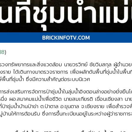
38
)
ระทรวงทรัพยากรและสิ่งแวดล้อม นายวรวิทย์ ชัยวิมสกุล ผู้อำน
ด้เดินทางมาตรวจราชการ เพื่อผลักดันพื้นที่ชุ่มน้ำในพื้นที่แม่น
้นที่ชุ่มน้ำ ซึ่งมีความสำคัญต่อระบบนิเวศ
ิมการจัดการป่าชุ่มน้ำในลุ่มน้ำอิงตอนล่างอย่างยั่งยืนโดยก
ง ผอ.สมาคมแม่น้ำเพื่อชีวิต นายสมเกียรติ เขื่อนเชียงสา นายกส
นที่ป่าชุ่มน้ำบ้านป่าข่า ต.ป่าตาล อ.ขุนตาล จ.เชียงราย เพื่อสำรว
ู่บ้านให้การต้อนรับ ซึ่งการขึ้นทะเบียนอยู่ในระหว่างผู้ว่า