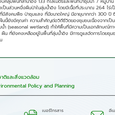
ี่ลำน้ำอิง 133 กิโลเมตรและพื้นที่ป่าชุ่มน้ำ 7 หมู่บ้าน รวมพื
็นส่วนหนึ่งผืนป่าในลุ่มน้ำอิง โดยมีเนื้อที่ประมาณ 264 ไร่เป็น
่มีสังคมพืช ป่าชุมแสง ที่มีขนาดใหญ่ มีอายุมากกว่า 300 ปี ซึ่
นป่าผืนนี้ยังมีคุณค่า ความสำคัญต่อวิถีชีวิตของชุมชนเนื่องจากเ
ุ่มน้ำ (seasonal wetland) ทำให้พื้นที่มีความเป็นเอกลักษณ์ทาง
 26 ผืน ที่ยังคงเหลืออยู่ในพื้นที่ลุ่มน้ำอิง มีการดูแลจัดการโ
ชน
ติและสิ่งแวดล้อม
ironmental Policy and Planning
เบอร์โทรสาร
อีเ