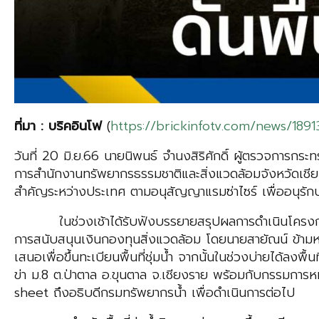
ที่มา : บริคอินโฟ
(
https://brickinfotv.com/news/1891
วันที่ 20 มิ.ย.66 นายนิพนธ์ จำนงสิริศักดิ์ ผู้ตรวจการก
การสำนักงานทรัพยากรธรรมชาติและสิ่งแวดล้อมจังหวัดเชียงราย ไ
สำคัญระหว่างประเทศ ตามอนุสัญญาแรมซ่าไซร์ เพื่ออนุรักษ์พื
ในช่วงเช้าได้รับฟังบรรยายสรุปผลการดำเนินโครงการส่งเสร
การสนับสนุนเงินกองทุนสิ่งแวดล้อม โดยนายสายัณน์ ข้ามหนึ่
เสนอเพื่อขึ้นทะเบียนพื้นที่ชุ่มน้ำ จากนั้นในช่วงบ่ายได้ลงพื้
ข่า ม.8 ต.ป่าตาล อ.ขุนตาล จ.เชียงราย พร้อมกับกรรมการหม
sheet ถึงอธิบดีกรมทรัพยากรน้ำ เพื่อดำเนินการต่อไป