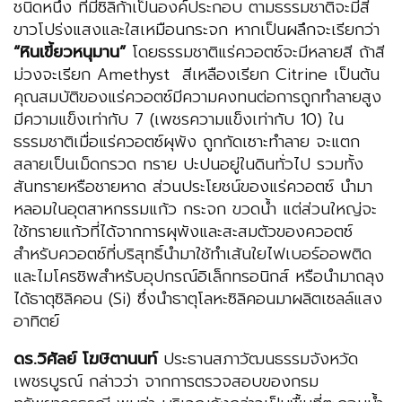
ชนิดหนึ่ง ที่มีซิลิก้าเป็นองค์ประกอบ ตามธรรมชาติจะมีสี
ขาวโปร่งแสงและใสเหมือนกระจก หากเป็นผลึกจะเรียกว่า
“หินเขี้ยวหนุมาน”
โดยธรรมชาติแร่ควอตซ์จะมีหลายสี ถ้าสี
ม่วงจะเรียก Amethyst สีเหลืองเรียก Citrine เป็นต้น
คุณสมบัติของแร่ควอตซ์มีความคงทนต่อการถูกทำลายสูง
มีความแข็งเท่ากับ 7 (เพชรความแข็งเท่ากับ 10) ใน
ธรรมชาติเมื่อแร่ควอตซ์ผุพัง ถูกกัดเซาะทำลาย จะแตก
สลายเป็นเม็ดกรวด ทราย ปะปนอยู่ในดินทั่วไป รวมทั้ง
สันทรายหรือชายหาด ส่วนประโยชน์ของแร่ควอตซ์ นำมา
หลอมในอุตสาหกรรมแก้ว กระจก ขวดน้ำ แต่ส่วนใหญ่จะ
ใช้ทรายแก้วที่ได้จากการผุพังและสะสมตัวของควอตซ์
สำหรับควอตซ์ที่บริสุทธิ์นำมาใช้ทำเส้นใยไฟเบอร์ออพติด
และไมโครชิพสำหรับอุปกรณ์อิเล็กทรอนิกส์ หรือนำมาถลุง
ได้ธาตุซิลิคอน (Si) ซึ่งนำธาตุโลหะซิลิคอนมาผลิตเซลล์แสง
อาทิตย์
ดร.วิศัลย์ โฆษิตานนท์
ประธานสภาวัฒนธรรมจังหวัด
เพชรบูรณ์ กล่าวว่า จากการตรวจสอบของกรม