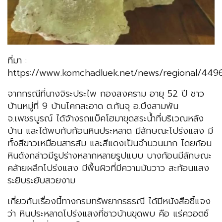
ที่มา :
https://www.komchadluek.net/news/regional/449
จากกรณีที่นางจิระประไพ กองสงคราม อายุ 52 ปี ชาว
บ้านหมู่ที่ 9 บ้านโคกสะอาด ต.กันจุ อ.บึงสามพัน
จ.เพชรบูรณ์ ได้จ้างรถแบ็คโฮมาขุดสระน้ำที่บริเวณหลัง
บ้าน และได้พบกับก้อนหินประหลาด มีลักษณะโปร่งแสง มี
ทั้งสีขาวเหมือนสารส้ม และสีแดงเป็นจำนวนมาก โดยก้อน
หินดังกล่าวมีรูปร่างหลากหลายรูปแบบ บางก้อนมีลักษณะ
คล้ายผลึกโปร่งแสง มีพื้นผิวที่มีความมันวาว สะท้อนแสง
ระยิบระยับสวยงาม
เกี่ยวกับเรื่องนี้ทางกรมทรัพยากรธรณี ได้มีหนังสือชี้แจง
ว่า หินประหลาดโปร่งแสงที่ชาวบ้านขุดพบ คือ แร่ควอตซ์