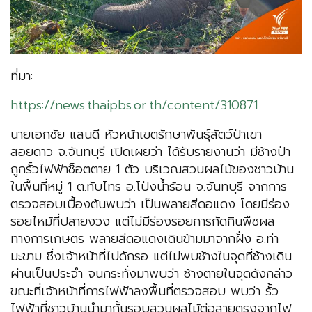
ที่มา:
https://news.thaipbs.or.th/content/310871
นายเอกชัย แสนดี หัวหน้าเขตรักษาพันธุ์สัตว์ป่าเขา
สอยดาว จ.จันทบุรี เปิดเผยว่า ได้รับรายงานว่า มีช้างป่า
ถูกรั้วไฟฟ้าช็อตตาย 1 ตัว บริเวณสวนผลไม้ของชาวบ้าน
ในพื้นที่หมู่ 1 ต.ทับไทร อ.โป่งน้ำร้อน จ.จันทบุรี จากการ
ตรวจสอบเบื้องต้นพบว่า เป็นพลายสีดอแดง โดยมีร่อง
รอยไหม้ที่ปลายงวง แต่ไม่มีร่องรอยการกัดกินพืชผล
ทางการเกษตร พลายสีดอแดงเดินข้ามมาจากฝั่ง อ.ท่า
มะขาม ซึ่งเจ้าหน้าที่ไปดักรอ แต่ไม่พบช้างในจุดที่ช้างเดิน
ผ่านเป็นประจำ จนกระทั่งมาพบว่า ช้างตายในจุดดังกล่าว
ขณะที่เจ้าหน้าที่การไฟฟ้าลงพื้นที่ตรวจสอบ พบว่า รั้ว
ไฟฟ้าที่ชาวบ้านนำมากั้นรอบสวนผลไม้ต่อสายตรงจากไฟ