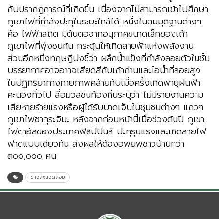
กับปรากฎการณ์ที่เกิดขึ้น เนื่องจากไม่สามารถเข้าไปศึกษา
ภูเขาไฟที่กำลังปะทุในระยะใกล้ได้ หนึ่งในสมมุติฐานต่างๆ
คือ ไฟฟ้าสถิต มีต้นตอจากอนุภาคขนาดเล็กของเถ้า
ภูเขาไฟที่พุ่งชนกัน กระตุ้นให้เกิดสายฟ้าแห่งพลังงาน
ส่วนอีกหนึ่งทฤษฎีบ่งชี้ว่า ผลึกน้ำแข็งที่กำลังลอยตัวในชั้น
บรรยากาศอาจอาาจเสียดสีกับเถ้าถ่านและไอน้ำที่ลอยสูง
ในปฏิกิริยาทางกายภาพคล้ายกับเมื่อครั้งเกิดพายุฝนฟ้า
คะนองทั่วไป สื่อมวลชนท้องถิ่นระบุว่า ไม่มีรายงานความ
เสียหายร้ายแรงหรือผู้ได้รับบาดเจ็บในชุมชนต่างๆ แถวๆ
ภูเขาไฟซากุระจิมะ หลังจากก่อนหน้านี้เมื่อช่วงต้นปี ภูเขา
ไฟตาอัลของประเทศฟิลิปปินส์ ปะทุรุนแรงและเกิดสายไฟ
ฟาดแบบเดียวกัน ส่งผลให้ต้องอพยพชาวบ้านกว่า
๓๐๐,๐๐๐ คน
ข่าวสิ่งแวดล้อม