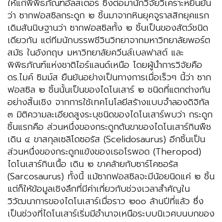
ให้แก่พิพิธภัณฑ์อัลสเตอร์ ซึ่งต่อมานักวิจัยวิเคราะห์ยืนยัน
ว่า ซากฟอสซิลกระดูก ๒ ชิ้นมาจากหินยุคจูราสสิกยุคแรก
เดิมสันนิษฐานว่า ซากฟอสซิลทั้ง ๒ ชิ้นเป็นของสัตว์ชนิด
เดียวกัน แต่ทีมนักบรรพชีวินวิทยาจากมหาวิทยาลัยพอร์ต
สมัธ ในอังกฤษ มหาวิทยาลัยควีนส์เบลฟาสต์ และ
พิพิธภัณฑ์แห่งชาติไอร์แลนด์เหนือ โดยผู้นำการวิจัยคือ
ดร.ไมค์ ซิมม์ส ยืนยันอย่างเป็นทางการเมื่อเร็วๆ นี้ว่า ซาก
ฟอสซิล ๒ ชิ้นนั้นเป็นของไดโนเสาร์ ๒ ชนิดที่แตกต่างกัน
อย่างสิ้นเชิง จากการใช้เทคโนโลยีสร้างแบบจำลองดิจิทัล
๓ มิติความละเอียดสูงระบุชนิดของไดโนเสาร์พบว่า กระดูก
ชิ้นแรกคือ ส่วนหนึ่งของกระดูกต้นขาของไดโนเสาร์กินพืช
เดิน ๔ ขาสกุลเซลิโดซอรัส (Scelidosaurus) อีกชิ้นเป็น
ส่วนหนึ่งของกระดูกแข้งของเธอโรพอด (Theropod)
ไดโนเสาร์กินเนื้อ เดิน ๒ ขาคล้ายกับซาร์โคซอรัส
(Sarcosaurus) ทั้งนี้ แม้ซากฟอสซิลจะมีน้อยนิดแค่ ๒ ชิ้น
แต่ก็ให้ข้อมูลเชิงลึกที่มีค่าเกี่ยวกับช่วงเวลาสำคัญใน
วิวัฒนาการของไดโนเสาร์เมื่อราว ๒๐๐ ล้านปีที่แล้ว ซึ่ง
เป็นช่วงที่ไดโนเสาร์เริ่มมีอำนาจเหนือระบบนิเวศบนบกของ