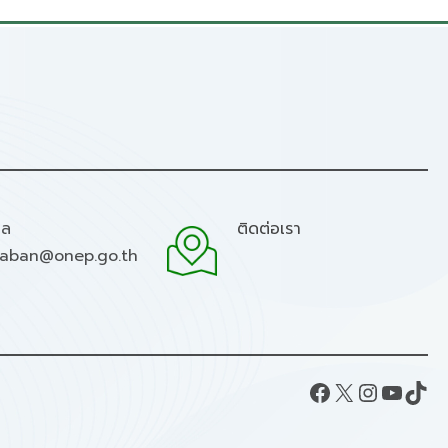
มล
ติดต่อเรา
raban@onep.go.th
Facebook
X
Instagram
YouTube
TikTok