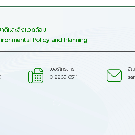
ติและสิ่งแวดล้อม
ironmental Policy and Planning
เบอร์โทรสาร
อีเ
9
0 2265 6511
sa