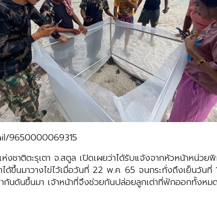
tail/9650000069315
ห่งชาติตะรุเตา จ.สตูล เปิดเผยว่าได้รับแจ้งจากหัวหน้าหน่วยพิท
่าได้ขึ้นมาวางไข่ไว้เมื่อวันที่ 22 พ.ค. 65 จนกระทั่งถึงเย็นว
ันดันขึ้นมา เจ้าหน้าที่จึงช่วยกันปล่อยลูกเต่าที่ฟักออกทั้งห