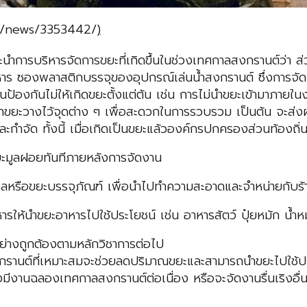
th/news/3353442/
)
นำการบริหารจัดการขยะที่เกิดขึ้นในช่วงเทศกาลสงกรานต์ว่า
อาหาร ซองพลาสติกบรรจุของอุปกรณ์เล่นนํ้าสงกรานต์ ซึ่งกา
ป้องกันไม่ให้เกิดขยะตั้งแต่ต้น เช่น การไม่นำขยะเข้ามาภายใน
แยกขยะวางไว้จุดต่าง ๆ เพื่อสะดวกในการรวบรวม เป็นต้น จะส่
จัด ทั้งนี้ เมื่อเกิดเป็นขยะแล้วองค์กรปกครองส่วนท้องถิ่นแ
ยะมูลฝอยทันทีภายหลังการจัดงาน
เคิลหรือขยะบรรจุภัณฑ์ เพื่อนำไปทำความสะอาดและจำหน่ายกับร้
รให้นำขยะอาหารไปใช้ประโยชน์ เช่น อาหารสัตว์ ปุ๋ยหมัก นํ้าหม
ย่างถูกต้องตามหลักวิชาการต่อไป
านต์ที่เหมาะสมจะช่วยลดปริมาณขยะและสามารถนำขยะไปใช้ประ
งมีงานฉลองเทศกาลสงกรานต์ต่อเนื่อง หรือจะจัดงานรื่นเริงอื่