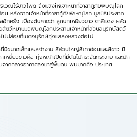
เวณไร่ข้าวโพด จึงแจ้งให้เจ้าหน้าที่อาสากู้ภัยพิษณุโลก
น หลังจากเจ้าหน้าที่อาสากู้ภัยพิษณุโลก มูลนิธิประสาท
อีกครั้ง เบื้องต้นคาดว่า ลูกนกเหยี่ยวขาว ตาสีแดง ผลัด
ัยสัตว์หมาแมวพิษณุโลกประสานเจ้าหน้าที่ส่วนอนุรักษ์สัตว์
นนำไปปล่อยที่เขตอนุรักษ์ทุ่งแสลงหลวงต่อไป
ีขนาดเล็กและสง่างาม สีส่วนใหญ่สีเทาอ่อนและสีขาว มี
กเหยี่ยวขาวคือ ทุ่งหญ้าเปิดที่มีต้นไม้กระจัดกระจาย และมัก
รโฉบจากกลางอากาศลงมาสู่พื้นดิน พบมากคือ ประเทศ