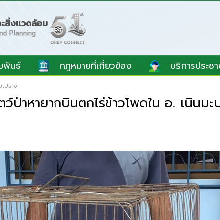
มพันธ์
กฎหมายที่เกี่ยวข้อง
บริการประชา
นมะปราง
ว์ป่าหายากบินตกไร่ข้าวโพดใน อ. เนินมะ