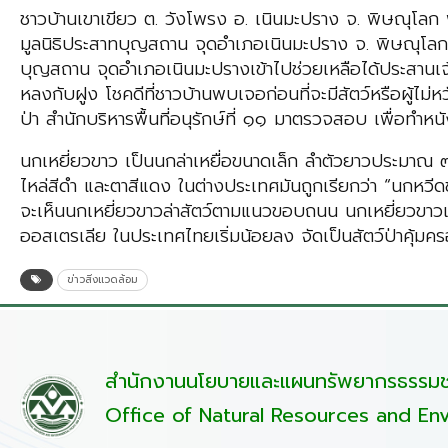
ชาวบ้านเขาเขียว ต. วังโพรง อ. เนินมะปราง จ. พิษณุโลก พบ
มูลนิธิประสาทบุญสถาน จุดอำเภอเนินมะปราง จ. พิษณุโลก รี
บุญสถาน จุดอำเภอเนินมะปรางเข้าไปช่วยเหลือได้ประสานเจ้า
หลงกับฝูง โชคดีที่ชาวบ้านพบเจอก่อนที่จะมีสัตว์หรือผู้ไม่ห
ป่า สำนักบริหารพื้นที่อนุรักษ์ที่ ๑๑ มาตรวจสอบ เพื่อทำหน
นกเหยี่ยวขาว เป็นนกล่าเหยื่อขนาดเล็ก ลำตัวยาวประมาณ 
ไหล่สีดำ และตาสีแดง ในต่างประเทศมันถูกเรียกว่า “นกหวีดขา
จะเห็นนกเหยี่ยวขาวล่าสัตว์ตามแนวขอบถนน นกเหยี่ยวขาวเป
ออสเตรเลีย ในประเทศไทยเริ่มน้อยลง จัดเป็นสัตว์ป่าคุ้มค
ข่าวสิ่งแวดล้อม
สำนักงานนโยบายและแผนทรัพยากรธรรมชา
Office of Natural Resources and Env