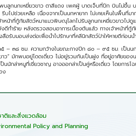
ลูกนกเหยี่ยวขาว ตาสีแดง เพศผู้ บาดเจ็บที่ปีก บินไม่ขึ้น บริ
บไปช่วยเหลือ เนื่องจากเป็นนกหายาก ไม่เคยเห็นในพื้นที่มาก่อ
หน้าที่กู้ภัยสัตว์หมาแมวพิษณุโลกไปรับลูกนกเหยี่ยวขาวไปดูแล
วังดีทำร้าย หลังตรวจสอบอาการเบื้องต้นแล้ว ทางเจ้าหน้าที่กู้ภ
ังสือรับมอบส่งต่อเพื่อนำไปรักษาที่คลีนิกสัตว์ป่าให้หายดีก่อ
๓๕ – ๓๘ ซม. ความกว้างในขณะกางปีก ๘๐ – ๙๕ ซม. เป็นนกที่ม
ว” มักพบอยู่โดดเดี่ยว ไม่อยู่รวมกันเป็นฝูง ที่อยู่อาศัยของน
็นนักล่าหนูที่เชี่ยวชาญ อาจออกล่าเป็นคู่หรือเดี่ยว โดยกา
รอง
ติและสิ่งแวดล้อม
ironmental Policy and Planning