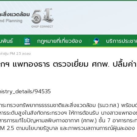
มพันธ์
กฎหมายที่เกี่ยวข้อง
บริการประชา
ค่าฝุ่น PM 2.5 ลดลง
ยกฯ แพทองธาร ตรวจเยี่ยม ศกพ. ปลื้มค่
nistry_details/94535
าการกระทรวงทรัพยากรธรรมชาติและสิ่งแวดล้อม (รมว.ทส.) พร้อ
ิหารระดับสูงในสังกัดกระทรวงฯ ให้การต้อนรับ นางสาวแพทอง
่อสารการแก้ไขปัญหามลพิษทางอากาศ (ศกพ.) ชั้น 7 อาคารกระ
ง PM 2.5 ตามนโยบายรัฐบาล และภาพรวมสถานการณ์ฝุ่นละออ