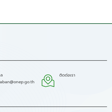
มล
ติดต่อเรา
raban@onep.go.th