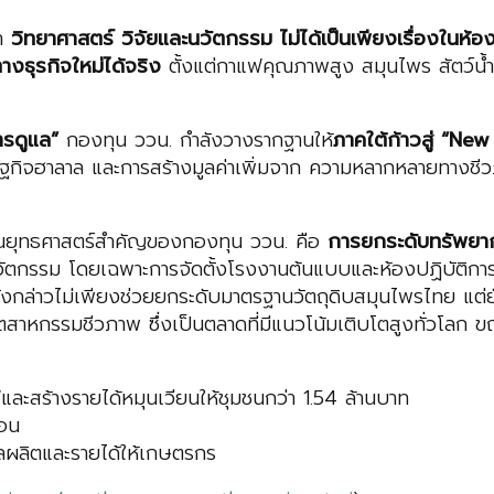
่า
วิทยาศาสตร์ วิจัยและนวัตกรรม ไม่ได้เป็นเพียงเรื่องในห
งธุรกิจใหม่ได้จริง
ตั้งแต่กาแฟคุณภาพสูง สมุนไพร สัตว์น้
ารดูแล”
กองทุน ววน. กำลังวางรากฐานให้
ภาคใต้ก้าวสู่ “
New 
กิจฮาลาล และการสร้างมูลค่าเพิ่มจาก ความหลากหลายทางชี
ในยุทธศาสตร์สำคัญของกองทุน ววน. คือ
การยกระดับทรัพยาก
ละนวัตกรรม โดยเฉพาะการจัดตั้งโรงงานต้นแบบและห้องปฏิบั
ังกล่าวไม่เพียงช่วยยกระดับมาตรฐานวัตถุดิบสมุนไพรไทย แต่
หกรรมชีวภาพ ซึ่งเป็นตลาดที่มีแนวโน้มเติบโตสูงทั่วโลก ขณ
ะสร้างรายได้หมุนเวียนให้ชุมชนกว่า 1.54 ล้านบาท
ือน
ผลผลิตและรายได้ให้เกษตรกร