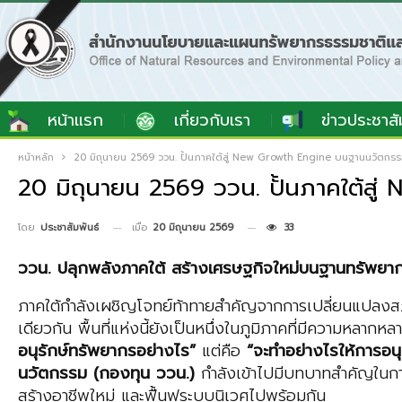
หน้าแรก
เกี่ยวกับเรา
ข่าวประชาสั
หน้าหลัก
20 มิถุนายน 2569 ววน. ปั้นภาคใต้สู่ New Growth Engine บนฐานนวัตกร
20 มิถุนายน 2569 ววน. ปั้นภาคใต้ส
เมื่อ
20 มิถุนายน 2569
33
โดย
ประชาสัมพันธ์
ววน. ปลุกพลังภาคใต้ สร้างเศรษฐกิจใหม่บนฐานทรัพย
ภาคใต้กำลังเผชิญโจทย์ท้าทายสำคัญจากการเปลี่ยนแปลงสภา
เดียวกัน พื้นที่แห่งนี้ยังเป็นหนึ่งในภูมิภาคที่มีความหล
อนุรักษ์ทรัพยากรอย่างไร”
แต่คือ
“จะทำอย่างไรให้การอน
นวัตกรรม (กองทุน ววน.)
กำลังเข้าไปมีบทบาทสำคัญในการ
สร้างอาชีพใหม่ และฟื้นฟูระบบนิเวศไปพร้อมกัน