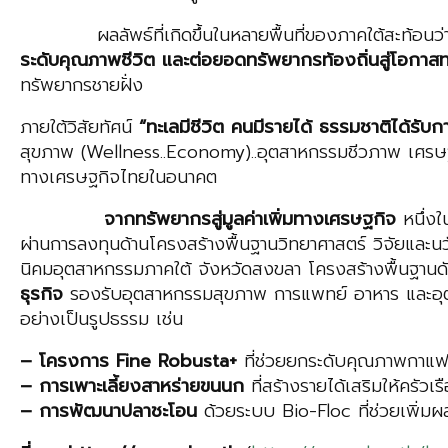
ผลลัพธ์ที่เกิดขึ้นในหลายพื้นที่ของภาคใต้สะท้อนว
ระดับคุณภาพชีวิต และต่อยอดทรัพยากรท้องถิ่นสู่โอกาสทา
ทรัพยากรชายฝั่ง
ภายใต้วิสัยทัศน์
“ทะเลมีชีวิต คนมีรายได้ ธรรมชาติได้รับก
สุขภาพ (Wellness..Economy)..อุตสาหกรรมชีวภาพ เศรษฐ
ทางเศรษฐกิจไทยในอนาคต
จากทรัพยากรสู่มูลค่าเพิ่มทางเศรษฐกิจ
หนึ่ง
ผ่านการลงทุนด้านโครงสร้างพื้นฐานวิทยาศาสตร์ วิจัยแ
นิคมอุตสาหกรรมภาคใต้ จังหวัดสงขลา โครงสร้างพื้นฐานด
ธุรกิจ
รองรับอุตสาหกรรมสุขภาพ การแพทย์ อาหาร และอุตสา
อย่างเป็นรูปธรรม เช่น
–
โครงการ
Fine Robusta+
ที่ช่วยยกระดับคุณภาพกาแฟแล
– การเพาะเลี้ยงสาหร่ายขนนก
ที่สร้างรายได้เสริมให้ครัวเร
– การพัฒนาปลาชะโอน
ด้วยระบบ Bio-Floc ที่ช่วยเพิ่ม