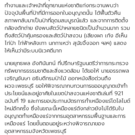
ทำงานและเจ้าหน้าที่อุทยานแห่งชาติแก่งกระจานพบว่า
ปัจจุบันพื้นที่ป่าที่มีการออกใบอนุญาตนั้น ได้ฟื้นตัวคืน
สภาพกลับมาเป็นป่าที่อุดมสมบูรณ์แล้ว และจากการติดตั้ง
กล้องดักถ่าย ยังพบสัตว์ป่าหลายชนิดเป็นจำนวนมาก รวม
ถึงสัตว์ป่าคุ้มครองและสัตว์ป่าสงวน (เลียงผา เก้ง อีเห็น
ไก่ป่า ไก่ฟ้าหลังเทา นกกาเหว่า สุนัขจิ้งจอก ฯลฯ) แสดง
ให้เห็นว่ามีระบบนิเวศดีมาก
นายยุทธพล อังกินันทน์ ที่ปรึกษารัฐมนตรีว่าการกระทรวง
ทรัพยากรธรรมชาติและสิ่งแวดล้อม ได้ขอให้ นายอรรถพล
เจริญชันษา อธิบดีกรมป่าไม้ ออกหนังสือด่วนถึง
ผวจ.เพชรบุรี ขอให้พิจารณาทบทวนการขออนุญาตเข้าทำ
ประโยชน์และอยู่อาศัยในเขตป่าสงวนแห่งชาติเล่มที่ 921
ฉบับที่ 19 และการขอประทานบัตรการทำเหมืองแร่โดโลไมต์
ใหม่อีกครั้ง ซึ่งในขณะนี้เหมืองแร่ดังกล่าวยังไม่ได้รับใบ
อนุญาตทำเหมืองแร่จากกรมอุตสาหกรรมพื้นฐานและการ
เหมืองแร่ โดยขั้นตอนอยู่ระหว่างพิจารณาของ
อุตสาหกรรมจังหวัดเพชรบุรี