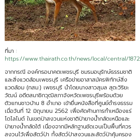
ที่มา :
https://www.thairath.co.th/news/local/central/187
จากกรณี องค์กรอนาคตเพชรบุรี ชมรมอนุรักษ์ธรรมชาติ
และสิ่งแวดล้อมเพชรบุรี เครือข่ายอาสาสมัครพิทักษ์สิ่ง
แวดล้อม (ทสม.) เพชรบุรี นำโดยนางสาวสุมล สุตะวิริยะ
วัฒน์ อดีตสมาชิกวุฒิสภาจังหวัดเพชรบุรีพร้อมด้วย
ตัวแทนชาวบ้าน 8 อำเภอ เข้ายื่นหนังสือที่ศูนย์ดำรงธรรม
เมื่อวันที่ 12 มิถุนายน 2562 เพื่อคัดค้านการทำเหมืองแร่
โดโลไมต์ ในเขตป่าสงวนแห่งชาติป่ายางน้ำกลัดเหนือและ
ป่ายางน้ำกลัดใต้ เนื่องจากมีหลักฐานชัดเจนเป็นพื้นที่ควร
สงวนไว้เพื่อสัตว์ป่า ทั้งสัตว์ป่าสงวนและสัตว์ป่าคุ้มครอง