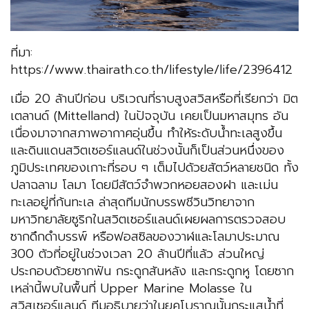
ที่มา:
https://www.thairath.co.th/lifestyle/life/2396412
เมื่อ 20 ล้านปีก่อน บริเวณที่ราบสูงสวิสหรือที่เรียกว่า มิต
เตลานด์ (Mittelland) ในปัจจุบัน เคยเป็นมหาสมุทร อัน
เนื่องมาจากสภาพอากาศอุ่นขึ้น ทำให้ระดับน้ำทะเลสูงขึ้น
และดินแดนสวิตเซอร์แลนด์ในช่วงนั้นก็เป็นส่วนหนึ่งของ
ภูมิประเทศของเกาะที่รอบ ๆ เต็มไปด้วยสัตว์หลายชนิด ทั้ง
ปลาฉลาม โลมา โดยมีสัตว์จำพวกหอยสองฝา และเม่น
ทะเลอยู่ที่ก้นทะเล ล่าสุดทีมนักบรรพชีวินวิทยาจาก
มหาวิทยาลัยซูริกในสวิตเซอร์แลนด์เผยผลการตรวจสอบ
ซากดึกดำบรรพ์ หรือฟอสซิลของวาฬและโลมาประมาณ
300 ตัวที่อยู่ในช่วงเวลา 20 ล้านปีที่แล้ว ส่วนใหญ่
ประกอบด้วยซากฟัน กระดูกสันหลัง และกระดูกหู โดยซาก
เหล่านี้พบในพื้นที่ Upper Marine Molasse ใน
สวิสเซอร์แลนด์ ทีมอธิบายว่าในยุคโบราณนั้นกระแสน้ำที่