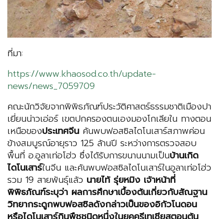
ที่มา:
https://www.khaosod.co.th/update-
news/news_7059709
คณะนักวิจัยจากพิพิธภัณฑ์ประวัติศาสตร์ธรรมชาติเมืองปา
เยี่ยนน่าวเอ่อร์ เขตปกครองตนเองมองโกเลียใน ทางตอน
เหนือของ
ประเทศจีน
ค้นพบฟอสซิลไดโนเสาร์สภาพค่อน
ข้างสมบูรณ์อายุราว 125 ล้านปี ระหว่างการตรวจสอบ
พื้นที่ อ.อูลาเท่อโฮ่ว ซึ่งได้รับการขนานนามเป็น
บ้านเกิด
ไดโนเสาร์
ในจีน และค้นพบฟอสซิลไดโนเสาร์ในอูลาเท่อโฮ่ว
รวม 19 สายพันธุ์แล้ว
นายไท้ รุ่ยหมิง เจ้าหน้าที่
พิพิธภัณฑ์ระบุว่า ผลการศึกษาเบื้องต้นเกี่ยวกับสัณฐาน
วิทยากระดูกพบฟอสซิลดังกล่าวเป็นของอิกัวโนดอน
หรือไดโนเสาร์กินพืชชนิดหนึ่งในยุคครีเทเชียสตอนต้น