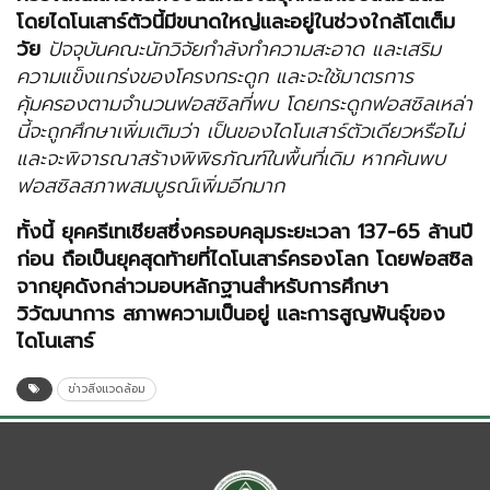
โดยไดโนเสาร์ตัวนี้มีขนาดใหญ่และอยู่ในช่วงใกล้โตเต็ม
วัย
ปัจจุบันคณะนักวิจัยกำลังทำความสะอาด และเสริม
ความแข็งแกร่งของโครงกระดูก และจะใช้มาตรการ
คุ้มครองตามจำนวนฟอสซิลที่พบ โดยกระดูกฟอสซิลเหล่า
นี้จะถูกศึกษาเพิ่มเติมว่า เป็นของไดโนเสาร์ตัวเดียวหรือไม่
และจะพิจารณาสร้างพิพิธภัณฑ์ในพื้นที่เดิม หากค้นพบ
ฟอสซิลสภาพสมบูรณ์เพิ่มอีกมาก
ทั้งนี้ ยุคครีเทเชียสซึ่งครอบคลุมระยะเวลา
137-65 ล้านปี
ก่อน ถือเป็นยุคสุดท้ายที่ไดโนเสาร์ครองโลก โดยฟอสซิล
จากยุคดังกล่าวมอบหลักฐานสำหรับการศึกษา
วิวัฒนาการ สภาพความเป็นอยู่ และการสูญพันธุ์ของ
ไดโนเสาร์
ข่าวสิ่งแวดล้อม