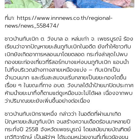
ที่มา: https://www.innnews.co.th/regional-
news/news_558474/
ชาวบ้านทับเบิก ต. วังบาล อ. หล่มเก่า จ. เพชรบูรณ์ ร้อง
เรียนว่าจากปัญหาขยะล้นภูทับเบิกในอดีต ยังทำให้ชาวทับ
เบิกยังเกิดอาการหลอนมาโดยตลอด กระทั่งล่าสุดไปพบ
กองขยะท่องเที่ยวที่รีสอร์ทบางแห่งบนภูทับเบิก แอบนำ
ไปทิ้งบริเวณข้างทางสายเหมืองแบ่ง – ทับเบิกเป็น
จำนวนมาก และเริ่มสะสมจนเริ่มกลายเป็นขยะกองโตขึ้น
เรื่อย ๆ ในขณะที่ทาง อบต. วังบาลได้นำป้ายมาปิดประกาศ
ห้ามนำขยะมาทิ้งก็ตามแต่ดูเหมือนจะไม่ได้ผล เนื่องจากพบ
ว่าปริมาณขยะยังเพิ่มขึ้นอย่างต่อเนื่อง
ชาวบ้านทับเบิกรายหนึ่ง กล่าวว่า ในอดีตที่ผ่านมาเกิด
ปัญหาขยะล้นภูทับเบิก จนสร้างความเดือดร้อนมาหลายปี
กระทั่งปี 2558 จังหวัดเพชรบูรณ์ โดยสมัยนายบัณฑิตย์
เทวีทิวารักษ์ เป็นผู้ว่าฯ ได้ระดมหน่วยงานที่เกี่ยวข้องขน