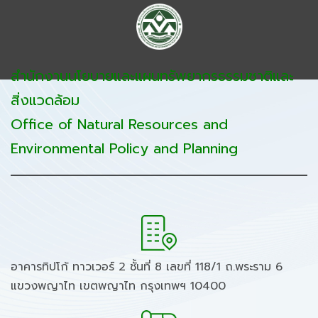
สำนักงานนโยบายและแผนทรัพยากรธรรมชาติและ
สิ่งแวดล้อม
Office of Natural Resources and
Environmental Policy and Planning
อาคารทิปโก้ ทาวเวอร์ 2 ชั้นที่ 8 เลขที่ 118/1 ถ.พระราม 6
แขวงพญาไท เขตพญาไท กรุงเทพฯ 10400