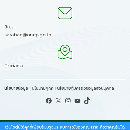
อีเมล
saraban@onep.go.th
ติดต่อเรา
นโยบายข้อมูล
I
นโยบายคุกกี้
I
นโยบายคุ้มครองข้อมูลส่วนบุคคล
Facebook
X
Instagram
YouTube
TikTok
เว็บไซต์นี้ใช้คุกกี้เพื่อปรับปรุงประสบการณ์ของคุณ เราจะถือว่าคุณรับได้
สงวนลิขสิทธิ์ © 2026 - สำนักงานนโยบายและแผน