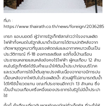
ที่มา :
https://www.thairath.co.th/news/foreign/2036285
เกรก แอบบอตต์ ผู้ว่าการรัฐเท็กซัสกล่าวว่าโรงงานผลิต
ไฟฟ้าทั้งหมดในรัฐกลับมาดำเนินการได้ตามปกติหลังจาก
เกิดพายุฤดูหนาวที่รุนแรงพัดถล่มและอากาศหนาวเย็นเป็น
ประวัติการณ์ ที่-18 องศาเซลเซียส แต่ทั้งนี้บ้านเรือน
ประชาชนหลายแสนหลังยังคงไร้ไฟฟ้า ผู้คนเกือบ 12 ล้าน
คนในรัฐเท็กซัสได้รับคำแนะนำให้ต้มน้ำประปาก่อนบริโภค
และรวมถึงการใช้น้ำต้มสุกแปรงฟันเนื่องจากอาจมีการปน
เปื้อนหลังจากไฟดับในโรงผลิตน้ำ ส่วนผู้ที่ไม่สามารถต้มน้ำ
ได้ให้ใช้น้ำขวดแทน ขณะที่ประชาชนอีกกว่า 13 ล้านคน ซึ่ง
เป็นจำนวนเกือบครึ่งหนึ่งของประชากรในรัฐไม่มีน้ำประปา
ใช้
ทั้งนี้ คำเตือนเกี่ยวกับพายุยังคงมีอยู่ทั่วเท็กซัส ที่จะทำให้