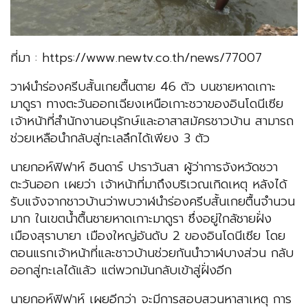
ที่มา : https://www.newtv.co.th/news/77007
วาฬนำร่องครีบสั้นเกยตื้นตาย 46 ตัว บนชายหาดเกาะ
มาดูรา ทางตะวันออกเฉียงเหนือเกาะชวาของอินโดนีเซีย
เจ้าหน้าที่สำนักงานอนุรักษ์และอาสาสมัครชาวบ้าน สามารถ
ช่วยเหลือนำกลับสู่ทะเลลึกได้เพียง 3 ตัว
นายกอห์ฟิฟาห์ อินดาร์ ปาราวันสา ผู้ว่าการจังหวัดชวา
ตะวันออก เผยว่า เจ้าหน้าที่มาถึงบริเวณเกิดเหตุ หลังได้
รับแจ้งจากชาวบ้านว่าพบวาฬนำร่องครีบสั้นเกยตื้นจำนวน
มาก ในเขตน้ำตื้นชายหาดเกาะมาดูรา ซึ่งอยู่ใกล้ชายฝั่ง
เมืองสุราบายา เมืองใหญ่อันดับ 2 ของอินโดนีเซีย โดย
ตอนแรกเจ้าหน้าที่และชาวบ้านช่วยกันนำวาฬบางส่วน กลับ
ออกสู่ทะเลได้แล้ว แต่พวกมันกลับเข้าสู่ฝั่งอีก
นายกอห์ฟิฟาห์ เผยอีกว่า จะมีการสอบสวนหาสาเหตุ การ