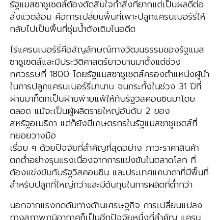
รัฐแมสซาชูเซตส์ต้องตัดสินใจทำสิ่งที่ยากแต่เป็นผลดีต่อ
สิ่งแวดล้อม คือการเปลี่ยนพื้นที่เพาะปลูกแครนเบอร์รี่ให้
กลับไปเป็นพื้นที่ชุ่มน้ำดังเดิมในอดีต
ไร่แครนเบอร์รี่คือสัญลักษณ์ทางวัฒนธรรมของรัฐแมส
ซาชูเซตส์และมีประวัติศาสตร์ยาวนานมาตั้งแต่ช่วง
ทศวรรษที่ 1800 โดยรัฐแมสซาชูเซตส์ครองตำแหน่งผู้นำ
ในการปลูกแครนเบอร์รี่มานาน จนกระทั้งในช่วง 31 ปีที่
ผ่านมาก็ตกเป็นฝ่ายพ่ายแพ้ให้กับรัฐวิสคอนซินมาโดย
ตลอด แม้จะเป็นผู้ผลิตรายใหญ่อันดับ 2 ของ
สหรัฐอเมริกา แต่ก็ยังมีเกษตรกรในรัฐแมสซาชูเซตส์ที่
ทยอยวางมือ
เรื่อย ๆ ด้วยปัจจัยที่สำคัญที่สุดอย่าง ภาวะราคาสินค้า
ตกต่ำอย่างรุนแรงเนื่องจากการแข่งขันในตลาดโลก ที่
ต้องแข่งขันกับรัฐวิสคอนซิน และประเทศแคนาดาที่มีพื้นที่
สำหรับปลูกที่ใหญ่กว่าและมีต้นทุนในการผลิตที่ต่ำกว่า
นอกจากแรงกดดันทางด้านเศรษฐกิจ การเปลี่ยนแปลง
ทางสภาพภูมิอากาศก็เป็นอีกปัจจัยหนึ่งที่สำคัญ แครน