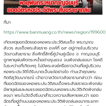
ที่มา:
https://www.banmuang.co.th/news/region/199600
เกิดเหตุยอดฉัตรของหอพระประวัติสมเด็จ พระญาณ
สังวร สมเด็จพระสังฆราช องค์ที่ ๑๙ อยู่ภายในบริเวณ
วัดเทวสังฆาราม สิ่งศักดิ์สิทธิ์คู่บ้านคู่เมือง จ. กาญจนบุรี
ถูกพายุฝนพัดกระหน่ำอย่างรุนแรง จนพังถล่มลงมา โชคดี
ในระหว่างที่เกิดเหตุ ไม่มีพระสงฆ์หรือชาวบ้านที่อยู่บริเวณ
หอพระประวัติได้รับบาดเจ็บแต่อย่างใด ท่านเจ้าคุณพระ
กิตติสุวัฒนาภรณ์ เจ้าอาวาสวัดเทวสังฆารามกล่าวว่า ก่อน
ที่ยอดฉัตรของหอพระประวัติสมเด็จพระสังฆราชจะพังถล่ม
มีพายุฝนและลมแรงยอดฉัตรบนหอพระประวัติเกิดพังถล่ม
ลงมา พระในวัดจึงรีบมาสำรวจความเสียหายพบว่า ยอด
ฉัตรที่อยู่ด้านบนของหอพระประวัติพังถล่มลงมากระแทก