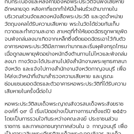
กับกระเบื้องและหลังคาของหอพระประวัติจนพังเสียหาย
อีกหลายจุด หลังคาที่แตกทำให้มีน้ำฝนรั่วเข้ามาภายใน
บริเวณส่วนจัดแสดงหนังสือพระประวัติ และจุดจำหน่าย
วัตถุมงคลได้รับความเสียหาย พระในวัดได้ช่วยกันเก็บ
กวาดและทำความสะอาด สาเหตุที่ทำให้ยอดฉัตรถูกพายุพัด
จนพังถล่มลงมาเกิดจากเหล็กซึ่งยึดยอดฉัตรเอาไว้กับตัว
อาคารหอพระประวัติมีสภาพเก่ามากและเริ่มผุพังทรุดโทรม
เมื่อถูกลมพายุพัดอย่างหนักจึงต้านทานไม่ไหวและพังถล่ม
ลงมา ทางวัดจะได้ประสานไปยังสำนักงานพระพุทธศาสนา
จังหวัด และแจ้งไปทางสำนักงานจังหวัดกาญจนบุรี เพื่อ
ให้ส่งเจ้าหน้าที่เข้ามาสำรวจความเสียหาย และบูรณะ
ซ่อมแซมยอดฉัตรและตัวอาคารหอพระประวัติที่ได้รับความ
เสียหายในครั้งนี้ต่อไป
หอพระประวัติสมเด็จพระญาณสังวรสมเด็จพระสังฆราช
องค์ที่ ๑๙ นี้ เริ่มเปิดอย่างเป็นทางการมาตั้งแต่ปี ๒๕๕๖
โดยเป็นการรวมใจกันระหว่างคณะสงฆ์ ประชาชนส่วน
ราชการ และภาคเอกชนทุกภาคส่วนใน จ. กาญจนบุรี เพื่อ
เป็นการเฉลิมพระเกียรติสมเด็จพระญาณสังวร สมเด็จ